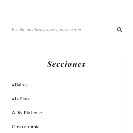
B
U
S
C
A
Secciones
R
:
#Baires
#LaPlata
ADN Platense
Gastronomía