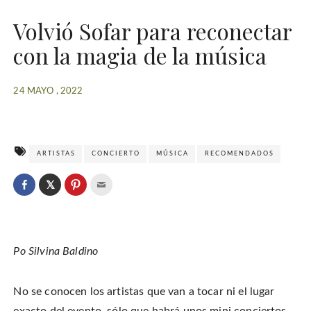
Volvió Sofar para reconectar
con la magia de la música
24 MAYO , 2022
ARTISTAS
CONCIERTO
MÚSICA
RECOMENDADOS
C
l
C
C
C
i
l
l
l
c
i
i
i
k
c
c
c
t
k
k
k
o
t
t
t
s
o
o
o
h
Po Silvina Baldino
s
s
e
a
h
h
m
r
a
a
a
e
r
r
i
o
e
e
l
n
No se conocen los artistas que van a tocar ni el lugar
o
o
t
T
n
n
h
w
F
P
i