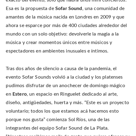
exacto del evento, sólo que habrá unos mini conciertos.
i
a
i
s
t
c
n
t
Esa es la propuesta de
Sofar Sound
, una comunidad de
t
e
t
o
e
b
e
a
r
amantes de la música nacida en Londres en 2009 y que
o
r
f
(
o
e
r
O
k
s
i
ahora se esparce por más de 400 ciudades alrededor del
p
(
t
e
e
O
(
n
mundo con un solo objetivo: devolverle la magia a la
n
p
O
d
s
e
p
(
i
música y crear momentos únicos entre músicos y
n
e
O
n
s
n
p
n
i
s
e
espectadores en ambientes inusuales e íntimos.
e
n
i
n
w
n
n
s
w
e
n
i
i
w
e
n
n
Tras dos años de silencio a causa de la pandemia, el
w
w
n
d
i
w
e
o
n
i
w
evento Sofar Sounds volvió a la ciudad y los platenses
w
d
n
w
)
o
d
i
pudimos disfrutar de un anochecer de domingo mágico
w
o
n
)
w
d
en
Estero
, un espacio en Ringuelet dedicado al arte,
)
o
w
)
diseño, antigüedades, huerta y más. “Este es un proyecto
voluntario; todos los que estamos acá hacemos esto
porque nos gusta” comienza Sol Ríos, una de las
integrantes del equipo Sofar Sound de La Plata.