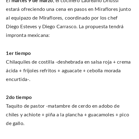
El
martes 9 de marzo
, el cocinero Laureano Driussi
s
s
e
a
h
h
m
r
a
a
a
estará ofreciendo una cena en pasos en Miraflores junto
e
r
r
i
o
e
e
l
al equipazo de Miraflores, coordinado por los chef
n
o
o
t
T
n
n
h
w
Diego Esteves y Diego Carrasco. La propuesta tendrá
F
P
i
i
a
i
s
t
c
n
t
impronta mexicana:
t
e
t
o
e
b
e
a
r
o
r
f
(
o
e
r
O
k
s
i
1er tiempo
p
(
t
e
e
O
(
n
Chilaquiles de costilla -deshebrada en salsa roja + crema
n
p
O
d
s
e
p
(
i
ácida + frijoles refritos + aguacate + cebolla morada
n
e
O
n
s
n
p
n
i
s
e
encurtida-.
e
n
i
n
w
n
n
s
w
e
n
i
i
w
e
n
n
2do tiempo
w
w
n
d
i
w
e
o
n
i
w
Taquito de pastor -matambre de cerdo en adobo de
w
d
n
w
)
o
d
i
chiles y achiote + piña a la plancha + guacamoles + pico
w
o
n
)
w
d
de gallo.
)
o
w
)