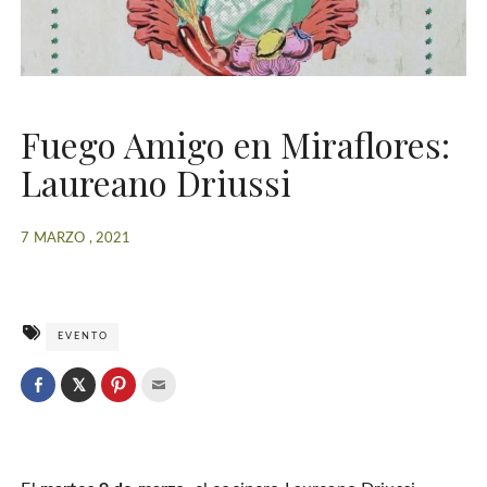
Fuego Amigo en Miraflores:
Laureano Driussi
7 MARZO , 2021
EVENTO
C
l
C
C
C
i
l
l
l
c
i
i
i
k
c
c
c
t
k
k
k
o
t
t
t
s
o
o
o
h