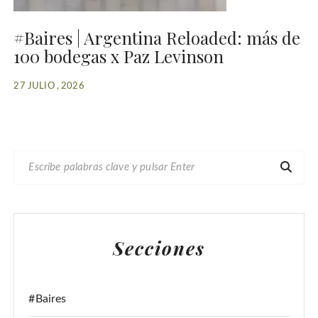
#Baires | Argentina Reloaded: más de
100 bodegas x Paz Levinson
27 JULIO , 2026
B
U
S
C
A
Secciones
R
:
#Baires