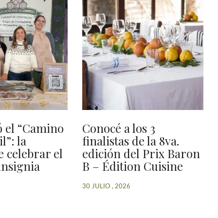
ó el “Camino
Conocé a los 3
l”: la
finalistas de la 8va.
 celebrar el
edición del Prix Baron
insignia
B – Édition Cuisine
30 JULIO , 2026