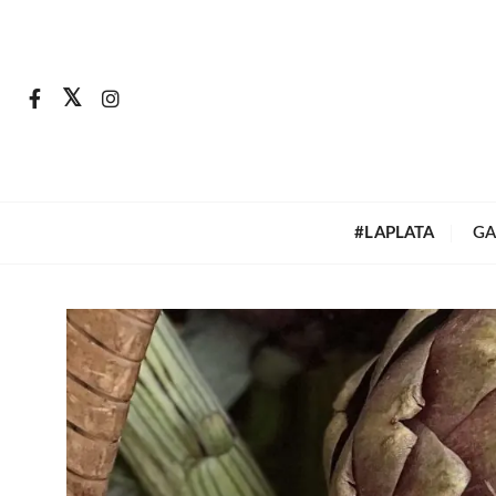
S
a
l
t
a
r
a
l
#LAPLATA
GA
c
o
n
t
e
n
i
d
o