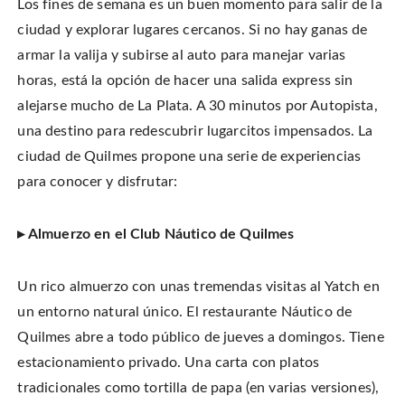
n
Los fines de semana es un buen momento para salir de la
o
o
t
T
n
n
h
w
F
P
i
ciudad y explorar lugares cercanos. Si no hay ganas de
i
a
i
s
t
c
n
t
armar la valija y subirse al auto para manejar varias
t
e
t
o
e
b
e
a
r
horas, está la opción de hacer una salida express sin
o
r
f
(
o
e
r
O
k
s
i
alejarse mucho de La Plata. A 30 minutos por Autopista,
p
(
t
e
e
O
(
n
una destino para redescubrir lugarcitos impensados. La
n
p
O
d
s
e
p
(
i
ciudad de Quilmes propone una serie de experiencias
n
e
O
n
s
n
p
n
i
s
e
para conocer y disfrutar:
e
n
i
n
w
n
n
s
w
e
n
i
i
w
e
n
n
▸ Almuerzo en el Club Náutico de Quilmes
w
w
n
d
i
w
e
o
n
i
w
w
d
n
w
)
o
d
i
Un rico almuerzo con unas tremendas visitas al Yatch en
w
o
n
)
w
d
)
o
un entorno natural único. El restaurante Náutico de
w
)
Quilmes abre a todo público de jueves a domingos. Tiene
estacionamiento privado. Una carta con platos
tradicionales como tortilla de papa (en varias versiones),