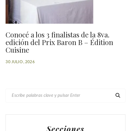
Conocé a los 3 finalistas de la 8va.
edición del Prix Baron B – Édition
Cuisine
30 JULIO , 2026
B
U
S
C
A
Secciones
R