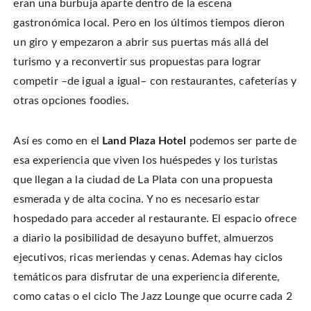
eran una burbuja aparte dentro de la escena
n
o
o
t
T
n
n
h
w
gastronómica local. Pero en los últimos tiempos dieron
F
P
i
i
a
i
s
t
c
n
t
un giro y empezaron a abrir sus puertas más allá del
t
e
t
o
e
b
e
a
turismo y a reconvertir sus propuestas para lograr
r
o
r
f
(
o
e
r
O
competir –de igual a igual– con restaurantes, cafeterías y
k
s
i
p
(
t
e
e
O
(
n
otras opciones foodies.
n
p
O
d
s
e
p
(
i
n
e
O
n
s
n
p
n
i
s
e
Así es como en el
Land Plaza Hotel
podemos ser parte de
e
n
i
n
w
n
n
s
esa experiencia que viven los huéspedes y los turistas
w
e
n
i
i
w
e
n
n
que llegan a la ciudad de La Plata con una propuesta
w
w
n
d
i
w
e
o
n
i
w
esmerada y de alta cocina. Y no es necesario estar
w
d
n
w
)
o
d
i
hospedado para acceder al restaurante. El espacio ofrece
w
o
n
)
w
d
a diario la posibilidad de desayuno buffet, almuerzos
)
o
w
)
ejecutivos, ricas meriendas y cenas. Ademas hay ciclos
temáticos para disfrutar de una experiencia diferente,
como catas o el ciclo The Jazz Lounge que ocurre cada 2