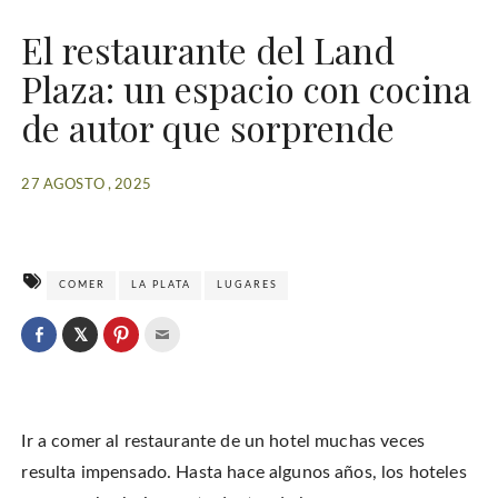
El restaurante del Land
Plaza: un espacio con cocina
de autor que sorprende
27 AGOSTO , 2025
COMER
LA PLATA
LUGARES
C
l
C
C
C
i
l
l
l
c
i
i
i
k
c
c
c
t
k
k
k
o
t
t
t
s
o
o
o
h
Ir a comer al restaurante de un hotel muchas veces
s
s
e
a
h
h
m
r
a
a
a
resulta impensado. Hasta hace algunos años, los hoteles
e
r
r
i
o
e
e
l