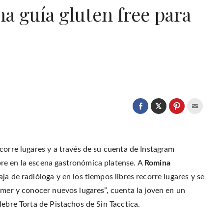
na guía gluten free para
C
l
C
C
C
i
l
l
l
c
i
i
i
k
c
c
c
t
k
k
k
o
t
t
t
s
o
o
o
orre lugares y a través de su cuenta de Instagram
h
s
s
e
a
h
h
m
re en la escena gastronómica platense. A
Romina
r
a
a
a
e
r
r
i
o
a de radióloga y en los tiempos libres recorre lugares y se
e
e
l
n
o
o
t
T
n
n
h
omer y conocer nuevos lugares”, cuenta la joven en un
w
F
P
i
i
a
i
s
élebre Torta de Pistachos de Sin Tacctica.
t
c
n
t
t
e
t
o
e
b
e
a