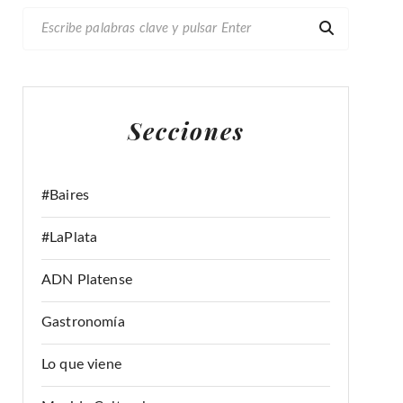
B
U
S
C
A
Secciones
R
:
#Baires
#LaPlata
ADN Platense
Gastronomía
Lo que viene