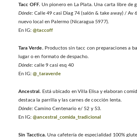
Tacc OFF.
Un pionero en La Plata. Una carta libre de 
Dónde:
Calle 49 casi Diag 74 (salón & take away) / Av 
nuevo local en Palermo (Nicaragua 5977).
En IG:
@taccoff
Tara Verde.
Productos sin tacc con preparaciones a ba
lugar o en formato de despacho.
Dónde:
calle 9 casi esq 40
En IG:
@_taraverde
Ancestral.
Está ubicado en Villa Elisa y elaboran comid
destaca la parrilla y las carnes de cocción lenta.
Dónde:
Camino Centenario e/ 52 y 53.
En IG:
@ancestral_comida_tradicional
Sin Tacctica.
Una cafetería de especialidad 100% glute