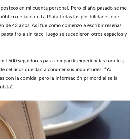
r
o
r
f
(
o
e
r
 posteos en mi cuenta personal. Pero el año pasado se me
O
k
s
i
p
(
t
e
e
público celíaco de La Plata todas las posibilidades que
O
(
n
n
p
O
d
s
e
p
(
ven de 43 años. Así fue como comenzó a escribir reseñas
i
n
e
O
n
s
n
p
pasta frola sin tacc; luego se sucedieron otros espacios y
n
i
s
e
e
n
i
n
w
n
n
s
w
e
n
i
i
w
e
n
n
w
w
n
d
i
w
e
 mil 500 seguidores para compartir experiencias foodies;
o
n
i
w
w
d
n
w
)
e celíacos que dan a conocer sus inquietudes. “Yo
o
d
i
w
o
n
)
w
d
s con la comida; pero la información primordial se la
)
o
w
nista”.
)