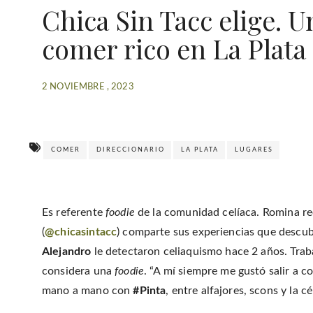
Chica Sin Tacc elige. U
comer rico en La Plata
2 NOVIEMBRE , 2023
COMER
DIRECCIONARIO
LA PLATA
LUGARES
Es referente
foodie
de la comunidad celíaca. Romina rec
(
@chicasintacc
) comparte sus experiencias que descub
Alejandro
le detectaron celiaquismo hace 2 años. Trabaj
considera una
foodie
. “A mí siempre me gustó salir a c
mano a mano con
#Pinta
, entre alfajores, scons y la c