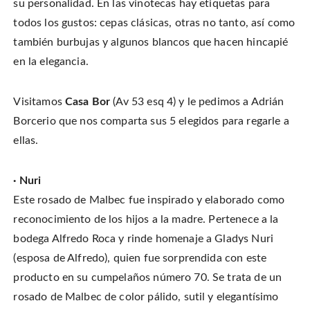
su personalidad. En las vinotecas hay etiquetas para
n
o
o
t
T
n
n
h
w
todos los gustos: cepas clásicas, otras no tanto, así como
F
P
i
i
a
i
s
t
c
n
t
también burbujas y algunos blancos que hacen hincapié
t
e
t
o
e
b
e
a
en la elegancia.
r
o
r
f
(
o
e
r
O
k
s
i
p
(
t
e
e
O
(
n
Visitamos
Casa Bor
(Av 53 esq 4) y le pedimos a Adrián
n
p
O
d
s
e
p
(
i
Borcerio que nos comparta sus 5 elegidos para regarle a
n
e
O
n
s
n
p
n
i
s
e
ellas.
e
n
i
n
w
n
n
s
w
e
n
i
i
w
e
n
n
· Nuri
w
w
n
d
i
w
e
o
n
i
w
Este rosado de Malbec fue inspirado y elaborado como
w
d
n
w
)
o
d
i
reconocimiento de los hijos a la madre. Pertenece a la
w
o
n
)
w
d
bodega Alfredo Roca y rinde homenaje a Gladys Nuri
)
o
w
)
(esposa de Alfredo), quien fue sorprendida con este
producto en su cumpelaños número 70. Se trata de un
rosado de Malbec de color pálido, sutil y elegantísimo