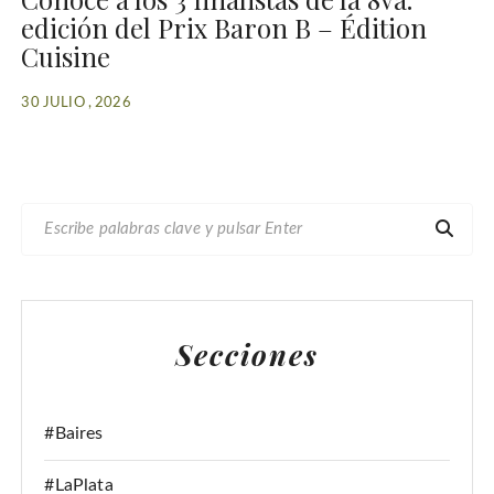
edición del Prix Baron B – Édition
Cuisine
30 JULIO , 2026
B
U
S
C
A
Secciones
R
:
#Baires
#LaPlata