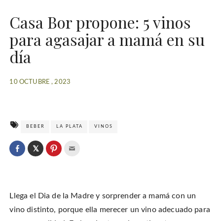
Casa Bor propone: 5 vinos
para agasajar a mamá en su
día
10 OCTUBRE , 2023
BEBER
LA PLATA
VINOS
C
l
C
C
C
i
l
l
l
c
i
i
i
k
c
c
c
t
k
k
k
o
t
t
t
s
o
o
o
h
Llega el Dia de la Madre y sorprender a mamá con un
s
s
e
a
h
h
m
r
a
a
a
vino distinto, porque ella merecer un vino adecuado para
e
r
r
i
o
e
e
l