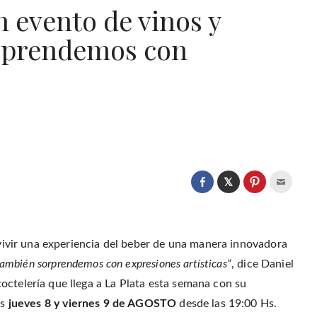
 evento de vinos y
orprendemos con
C
l
C
C
C
i
l
l
l
c
i
i
i
k
c
c
c
t
k
k
k
o
t
t
t
s
o
o
o
s vivir una experiencia del beber de una manera innovadora
h
s
s
e
a
h
h
m
 también sorprendemos con expresiones artísticas”
, dice Daniel
r
a
a
a
e
r
r
i
o
octelería que llega a La Plata esta semana con su
e
e
l
n
o
o
t
T
n
n
h
as
jueves 8 y viernes 9 de AGOSTO
desde las 19:00 Hs.
w
F
P
i
i