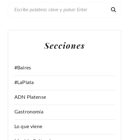
B
U
S
C
A
Secciones
R
:
#Baires
#LaPlata
ADN Platense
Gastronomía
Lo que viene