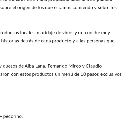
r
o
r
f
(
o
e
r
obre el origen de los que estamos comiendo y sobre los
O
k
s
i
p
(
t
e
e
O
(
n
n
p
O
d
s
e
p
(
i
n
e
O
n
s
n
p
roductos locales, maridaje de vinos y una noche muy
n
i
s
e
e
n
i
n
w
 historias detrás de cada producto y a las personas que
n
n
s
w
e
n
i
i
w
e
n
n
w
w
n
d
i
w
e
o
n
i
w
w
d
n
w
)
o
d
i
a y quesos de Alba Lana. Fernando Mirco y Claudio
w
o
n
)
w
d
earon con estos productos un menú de 10 pasos exclusivos
)
o
w
)
– pecorino.