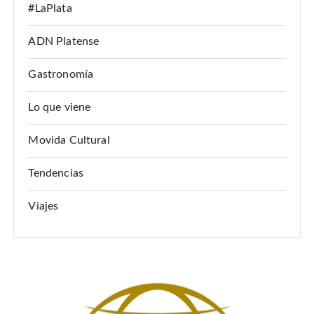
#LaPlata
n
d
ADN Platense
e
Gastronomía
e
n
Lo que viene
t
Movida Cultural
r
a
Tendencias
d
Viajes
a
s