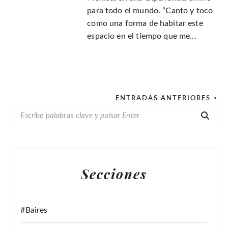
para todo el mundo. “Canto y toco
como una forma de habitar este
espacio en el tiempo que me...
P
ENTRADAS ANTERIORES >
B
a
U
g
S
i
C
n
A
Secciones
R
a
:
c
i
#Baires
ó