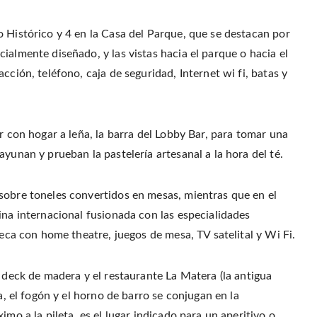
o Histórico y 4 en la Casa del Parque, que se destacan por
ialmente diseñado, y las vistas hacia el parque o hacia el
cción, teléfono, caja de seguridad, Internet wi fi, batas y
r con hogar a leña, la barra del Lobby Bar, para tomar una
yunan y prueban la pastelería artesanal a la hora del té.
sobre toneles convertidos en mesas, mientras que en el
ina internacional fusionada con las especialidades
teca con home theatre, juegos de mesa, TV satelital y Wi Fi.
n deck de madera y el restaurante La Matera (la antigua
a, el fogón y el horno de barro se conjugan en la
imo a la pileta, es el lugar indicado para un aperitivo o