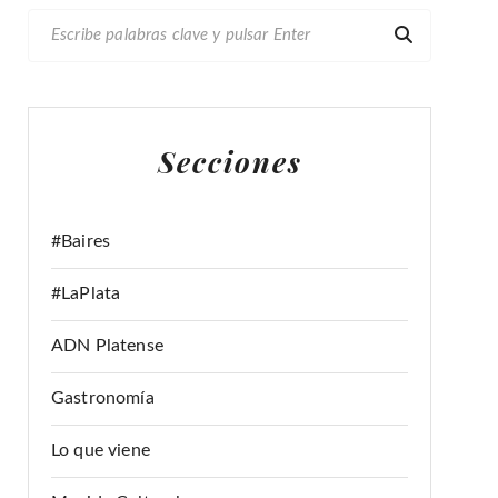
B
U
S
C
A
Secciones
R
:
#Baires
#LaPlata
ADN Platense
Gastronomía
Lo que viene