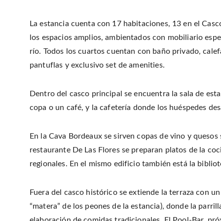
La estancia cuenta con 17 habitaciones, 13 en el Casc
los espacios amplios, ambientados con mobiliario espec
río. Todos los cuartos cuentan con baño privado, calefa
pantuflas y exclusivo set de amenities.
Dentro del casco principal se encuentra la sala de esta
copa o un café, y la cafetería donde los huéspedes desa
En la Cava Bordeaux se sirven copas de vino y quesos 
restaurante De Las Flores se preparan platos de la coc
regionales. En el mismo edificio también está la biblio
Fuera del casco histórico se extiende la terraza con u
“matera” de los peones de la estancia), donde la parrill
elaboración de comidas tradicionales. El Pool-Bar, próx