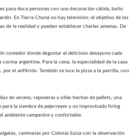
r
o
r
f
(
o
e
r
nes para doce personas con una decoración cálida, baño
O
k
s
i
p
(
t
e
e
jardín. En Tierra Chaná no hay televisión; el objetivo de los
O
(
n
n
p
O
d
s
e
p
(
s de la realidad y puedan establecer charlas amenas. De
i
n
e
O
n
s
n
p
n
i
s
e
e
n
i
n
w
n
n
s
w
e
n
i
i
w
e
n
lón comedor donde degustar el delicioso desayuno cada
n
w
w
n
d
i
w
e
o
a cocina argentina. Para la cena, la especialidad de la casa
n
i
w
w
d
n
w
)
o
d
i
por el anfitrión. También se luce la pizza a la parrilla, con
w
o
n
)
w
d
)
o
w
)
ías de verano, reposeras y sillas hechas de pallets, una
 para la siembra de pejerreyes y un improvisado living
del ambiente campestre y confortable.
abalgatas, caminatas por Colonia Suiza con la observación