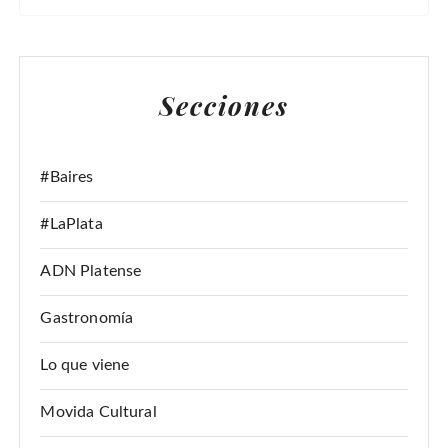
U
S
C
A
Secciones
R
:
#Baires
#LaPlata
ADN Platense
Gastronomía
Lo que viene
Movida Cultural