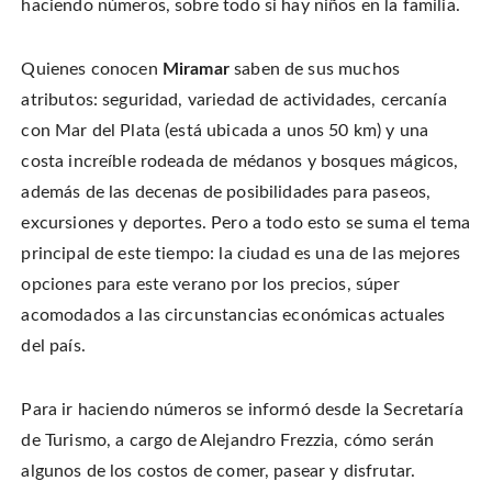
haciendo números, sobre todo si hay niños en la familia.
n
o
o
t
T
n
n
h
w
F
P
i
i
a
i
s
t
c
n
t
Quienes conocen
Miramar
saben de sus muchos
t
e
t
o
e
b
e
a
r
atributos: seguridad, variedad de actividades, cercanía
o
r
f
(
o
e
r
O
k
s
i
con Mar del Plata (está ubicada a unos 50 km) y una
p
(
t
e
e
O
(
n
costa increíble rodeada de médanos y bosques mágicos,
n
p
O
d
s
e
p
(
i
además de las decenas de posibilidades para paseos,
n
e
O
n
s
n
p
n
i
s
e
excursiones y deportes. Pero a todo esto se suma el tema
e
n
i
n
w
n
n
s
principal de este tiempo: la ciudad es una de las mejores
w
e
n
i
i
w
e
n
n
opciones para este verano por los precios, súper
w
w
n
d
i
w
e
o
n
i
w
acomodados a las circunstancias económicas actuales
w
d
n
w
)
o
d
i
del país.
w
o
n
)
w
d
)
o
w
)
Para ir haciendo números se informó desde la Secretaría
de Turismo, a cargo de Alejandro Frezzia, cómo serán
algunos de los costos de comer, pasear y disfrutar.