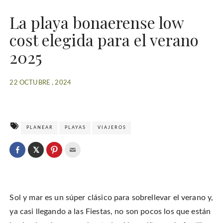
La playa bonaerense low
cost elegida para el verano
2025
22 OCTUBRE , 2024
PLANEAR
PLAYAS
VIAJEROS
C
l
C
C
C
i
l
l
l
c
i
i
i
k
c
c
c
t
k
k
k
o
t
t
t
s
o
o
o
h
Sol y mar es un súper clásico para sobrellevar el verano y,
s
s
e
a
h
h
m
r
a
a
a
ya casi llegando a las Fiestas, no son pocos los que están
e
r
r
i
o
e
e
l