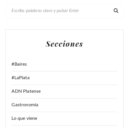
B
U
S
C
A
Secciones
R
:
#Baires
#LaPlata
ADN Platense
Gastronomía
Lo que viene