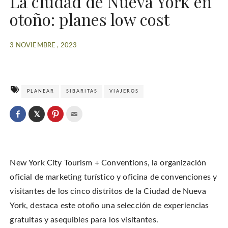
La ciudad de Nueva York en
otoño: planes low cost
3 NOVIEMBRE , 2023
PLANEAR
SIBARITAS
VIAJEROS
C
l
C
C
C
i
l
l
l
c
i
i
i
k
c
c
c
t
k
k
k
o
t
t
t
s
o
o
o
h
New York City Tourism + Conventions, la organización
s
s
e
a
h
h
m
r
a
a
a
oficial de marketing turístico y oficina de convenciones y
e
r
r
i
o
e
e
l
visitantes de los cinco distritos de la Ciudad de Nueva
n
o
o
t
T
n
n
h
w
York, destaca este otoño una selección de experiencias
F
P
i
i
a
i
s
t
c
n
t
gratuitas y asequibles para los visitantes.
t
e
t
o