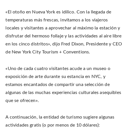
e
b
e
a
r
o
r
f
(
o
e
r
O
k
s
i
«El otoño en Nueva York es idílico. Con la llegada de
p
(
t
e
e
O
(
n
temperaturas más frescas, invitamos a los viajeros
n
p
O
d
s
e
p
(
i
locales y visitantes a aprovechar al máximo la estación y
n
e
O
n
s
n
p
n
i
s
e
disfrutar del hermoso follaje y las actividades al aire libre
e
n
i
n
w
n
n
s
en los cinco distritos», dijo Fred Dixon, Presidente y CEO
w
e
n
i
i
w
e
n
n
de New York City Tourism + Conventions.
w
w
n
d
i
w
e
o
n
i
w
w
d
n
w
)
o
d
i
«Uno de cada cuatro visitantes acude a un museo o
w
o
n
)
w
d
exposición de arte durante su estancia en NYC, y
)
o
w
)
estamos encantados de compartir una selección de
algunas de las muchas experiencias culturales asequibles
que se ofrecen».
A continuación, la entidad de turismo sugiere algunas
actividades gratis (o por menos de 10 dólares):