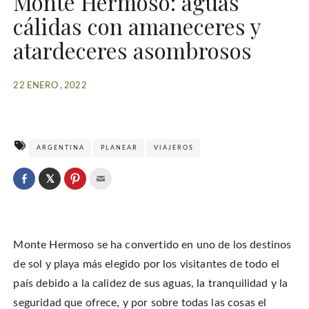
Monte Hermoso: aguas
cálidas con amaneceres y
atardeceres asombrosos
22 ENERO , 2022
ARGENTINA
PLANEAR
VIAJEROS
C
l
C
C
C
i
l
l
l
c
i
i
i
k
c
c
c
t
k
k
k
o
t
t
t
s
o
o
o
h
Monte Hermoso se ha convertido en uno de los destinos
s
s
e
a
h
h
m
r
a
a
a
de sol y playa más elegido por los visitantes de todo el
e
r
r
i
o
e
e
l
país debido a la calidez de sus aguas, la tranquilidad y la
n
o
o
t
T
n
n
h
w
seguridad que ofrece, y por sobre todas las cosas el
F
P
i