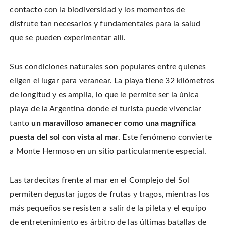
i
a
i
s
t
c
n
t
contacto con la biodiversidad y los momentos de
t
e
t
o
e
b
e
a
disfrute tan necesarios y fundamentales para la salud
r
o
r
f
(
o
e
r
O
que se pueden experimentar allí.
k
s
i
p
(
t
e
e
O
(
n
n
p
O
d
s
e
p
(
i
Sus condiciones naturales son populares entre quienes
n
e
O
n
s
n
p
n
i
s
e
eligen el lugar para veranear. La playa tiene 32 kilómetros
e
n
i
n
w
n
n
s
de longitud y es amplia, lo que le permite ser la única
w
e
n
i
i
w
e
n
n
playa de la Argentina donde el turista puede vivenciar
w
w
n
d
i
w
e
o
n
i
w
tanto
un maravilloso amanecer como una magnífica
w
d
n
w
)
o
d
i
puesta del sol con vista al ma
r. Este fenómeno convierte
w
o
n
)
w
d
a Monte Hermoso en un sitio particularmente especial.
)
o
w
)
Las tardecitas frente al mar en el Complejo del Sol
permiten degustar jugos de frutas y tragos, mientras los
más pequeños se resisten a salir de la pileta y el equipo
de entretenimiento es árbitro de las últimas batallas de