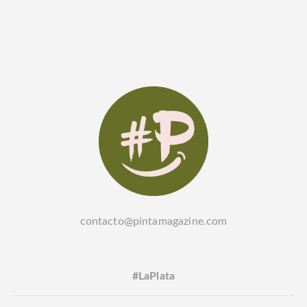
contacto@pintamagazine.com
#LaPlata