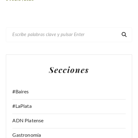
B
U
S
C
A
Secciones
R
:
#Baires
#LaPlata
ADN Platense
Gastronomía