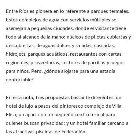
w
n
n
s
w
e
n
i
i
w
e
n
n
Entre Ríos es pionera en lo referente a parques termales.
w
w
n
d
i
w
e
o
n
i
w
Estos complejos de agua con servicios múltiples se
w
d
n
w
)
o
d
i
asemejan a pequeñas ciudades, donde el visitante tiene
w
o
n
)
w
d
todo al alcance de la mano: núcleos de piletas cubiertas y
)
o
w
)
descubiertas, de aguas dulces y saladas, cascadas,
hidrojets, parques acuáticos, restaurantes con cartas
regionales, proveedurías, sectores de parrillas y juegos
para niños. Pero, ¿dónde alojarse para una estadía
confortable?
En esta nota, tres propuestas bastante diferentes: un
hotel de lujo a pasos del pintoresco complejo de Villa
Elisa; un apart con un pequeño centro termal para
quienes buscan privacidad; y un hotel familiar cercano a
las atractivas piscinas de Federación.