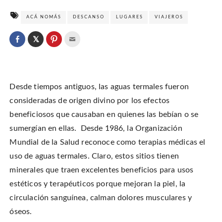
ACÁ NOMÁS
DESCANSO
LUGARES
VIAJEROS
C
l
C
C
C
i
l
l
l
c
i
i
i
k
c
c
c
t
k
k
k
o
t
t
t
s
o
o
o
h
Desde tiempos antiguos, las aguas termales fueron
s
s
e
a
h
h
m
r
a
a
a
consideradas de origen divino por los efectos
e
r
r
i
o
e
e
l
beneficiosos que causaban en quienes las bebían o se
n
o
o
t
T
n
n
h
w
sumergían en ellas. Desde 1986, la Organización
F
P
i
i
a
i
s
t
c
n
t
Mundial de la Salud reconoce como terapias médicas el
t
e
t
o
e
b
e
a
uso de aguas termales. Claro, estos sitios tienen
r
o
r
f
(
o
e
r
O
minerales que traen excelentes beneficios para usos
k
s
i
p
(
t
e
e
O
(
n
estéticos y terapéuticos porque mejoran la piel, la
n
p
O
d
s
e
p
(
circulación sanguínea, calman dolores musculares y
i
n
e
O
n
s
n
p
n
óseos.
i
s
e
e
n
i
n