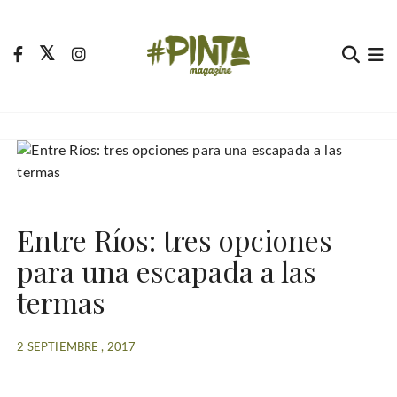
S
a
l
t
Pinta Magazine
El portal para tu tiempo libre
a
r
a
l
c
o
Entre Ríos: tres opciones
n
t
para una escapada a las
e
termas
n
i
d
2 SEPTIEMBRE , 2017
o