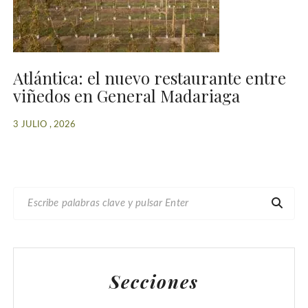
Atlántica: el nuevo restaurante entre
viñedos en General Madariaga
3 JULIO , 2026
B
U
S
C
A
Secciones
R
: