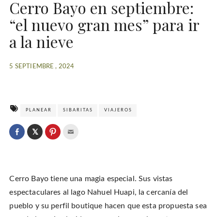
Cerro Bayo en septiembre:
“el nuevo gran mes” para ir
a la nieve
5 SEPTIEMBRE , 2024
PLANEAR
SIBARITAS
VIAJEROS
C
l
C
C
C
i
l
l
l
c
i
i
i
k
c
c
c
t
k
k
k
o
t
t
t
s
o
o
o
h
Cerro Bayo tiene una magia especial. Sus vistas
s
s
e
a
h
h
m
r
a
a
a
espectaculares al lago Nahuel Huapi, la cercanía del
e
r
r
i
o
e
e
l
pueblo y su perfil boutique hacen que esta propuesta sea
n
o
o
t
T
n
n
h