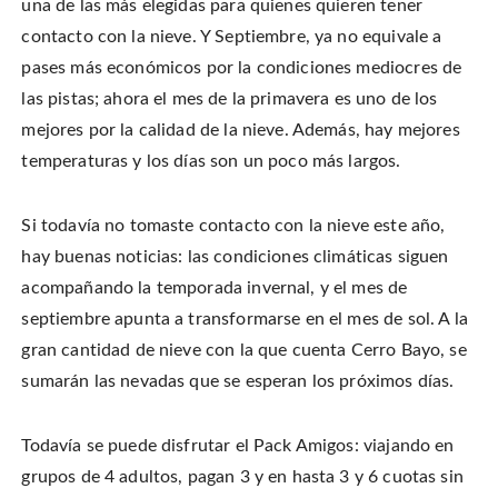
w
una de las más elegidas para quienes quieren tener
F
P
i
i
a
i
s
t
c
n
t
contacto con la nieve. Y Septiembre, ya no equivale a
t
e
t
o
e
b
e
a
pases más económicos por la condiciones mediocres de
r
o
r
f
(
o
e
r
O
las pistas; ahora el mes de la primavera es uno de los
k
s
i
p
(
t
e
e
O
(
n
mejores por la calidad de la nieve. Además, hay mejores
n
p
O
d
s
e
p
(
temperaturas y los días son un poco más largos.
i
n
e
O
n
s
n
p
n
i
s
e
e
n
i
n
w
n
n
s
Si todavía no tomaste contacto con la nieve este año,
w
e
n
i
i
w
e
n
n
hay buenas noticias: las condiciones climáticas siguen
w
w
n
d
i
w
e
o
n
i
w
acompañando la temporada invernal, y el mes de
w
d
n
w
)
o
d
i
septiembre apunta a transformarse en el mes de sol. A la
w
o
n
)
w
d
gran cantidad de nieve con la que cuenta Cerro Bayo, se
)
o
w
)
sumarán las nevadas que se esperan los próximos días.
Todavía se puede disfrutar el Pack Amigos: viajando en
grupos de 4 adultos, pagan 3 y en hasta 3 y 6 cuotas sin