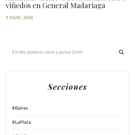
viñedos en General Madariaga
3 JULIO , 2026
B
U
S
C
A
Secciones
R
:
#Baires
#LaPlata