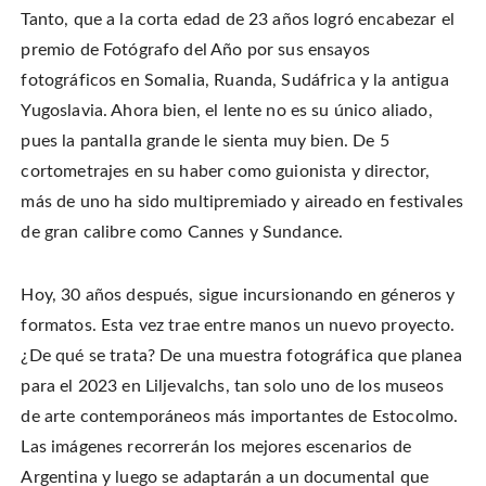
T
n
n
h
w
Tanto, que a la corta edad de 23 años logró encabezar el
F
P
i
i
a
i
s
t
c
n
t
premio de Fotógrafo del Año por sus ensayos
t
e
t
o
e
b
e
a
fotográficos en Somalia, Ruanda, Sudáfrica y la antigua
r
o
r
f
(
o
e
r
O
Yugoslavia. Ahora bien, el lente no es su único aliado,
k
s
i
p
(
t
e
e
O
(
n
pues la pantalla grande le sienta muy bien. De 5
n
p
O
d
s
e
p
(
cortometrajes en su haber como guionista y director,
i
n
e
O
n
s
n
p
n
más de uno ha sido multipremiado y aireado en festivales
i
s
e
e
n
i
n
w
n
n
s
de gran calibre como Cannes y Sundance.
w
e
n
i
i
w
e
n
n
w
w
n
d
i
w
e
o
n
i
w
Hoy, 30 años después, sigue incursionando en géneros y
w
d
n
w
)
o
d
i
formatos. Esta vez trae entre manos un nuevo proyecto.
w
o
n
)
w
d
¿De qué se trata? De una muestra fotográfica que planea
)
o
w
)
para el 2023 en Liljevalchs, tan solo uno de los museos
de arte contemporáneos más importantes de Estocolmo.
Las imágenes recorrerán los mejores escenarios de
Argentina y luego se adaptarán a un documental que