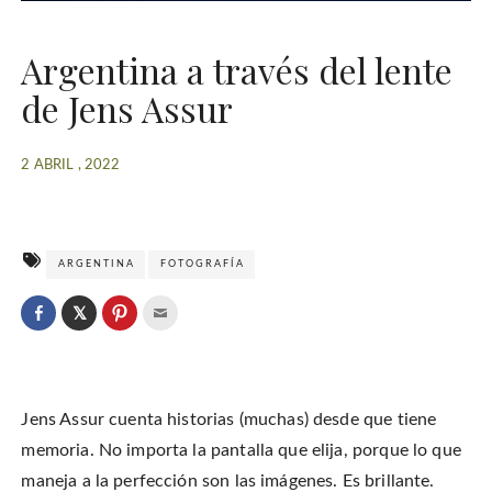
Argentina a través del lente
de Jens Assur
2 ABRIL , 2022
ARGENTINA
FOTOGRAFÍA
C
l
C
C
C
i
l
l
l
c
i
i
i
k
c
c
c
t
k
k
k
o
t
t
t
s
o
o
o
h
Jens Assur cuenta historias (muchas) desde que tiene
s
s
e
a
h
h
m
r
a
a
a
memoria. No importa la pantalla que elija, porque lo que
e
r
r
i
o
e
e
l
maneja a la perfección son las imágenes. Es brillante.
n
o
o
t