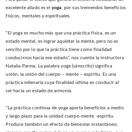
i
a
i
s
t
c
n
t
excelente aliado es el
yoga
, por sus tremendos beneficios
t
e
t
o
e
b
e
a
físicos, mentales y espirituales.
r
o
r
f
(
o
e
r
O
k
s
i
p
(
t
e
e
O
(
n
“El yoga es mucho más que una práctica física, es un
n
p
O
d
s
e
p
(
i
estado mental, es lograr aquietar la mente, pero no es
n
e
O
n
s
n
p
n
i
s
e
sencillo por lo que la práctica tiene como finalidad
e
n
i
n
w
n
n
s
conducirnos hacia ese estado”, nos cuenta la instructora
w
e
n
i
i
w
e
n
n
Natalia Parma. La palabra yoga (sánscrito) significa
w
w
n
d
i
w
e
o
n
i
w
unión, la unión del cuerpo – mente – espíritu. Es una
w
d
n
w
)
o
d
i
práctica milenaria cuya finalidad última es conducir al
w
o
n
)
w
d
ser hacia un estado de armonía.
)
o
w
)
“La práctica continua de yoga aporta beneficios a medio
y largo plazo para la unidad cuerpo-mente -espíritu.
Produce también un efecto de bienestar instantáneo;