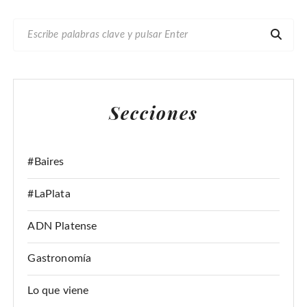
B
U
S
C
A
Secciones
R
:
#Baires
#LaPlata
ADN Platense
Gastronomía
Lo que viene