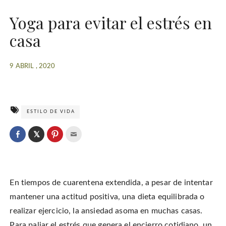
Yoga para evitar el estrés en
casa
9 ABRIL , 2020
ESTILO DE VIDA
C
l
C
C
C
i
l
l
l
c
i
i
i
k
c
c
c
t
k
k
k
o
t
t
t
s
o
o
o
h
En tiempos de cuarentena extendida, a pesar de intentar
s
s
e
a
h
h
m
r
a
a
a
mantener una actitud positiva, una dieta equilibrada o
e
r
r
i
o
e
e
l
realizar ejercicio, la ansiedad asoma en muchas casas.
n
o
o
t
T
n
n
h
w
Para paliar el estrés que genera el encierro cotidiano, un
F
P
i