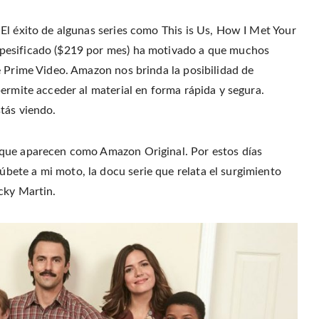
p
(
t
e
e
O
(
n
n
p
O
d
s
e
p
(
El éxito de algunas series como This is Us, How I Met Your
i
n
e
O
n
s
n
p
pesificado ($219 por mes) ha motivado a que muchos
n
i
s
e
e
n
i
n
w
e Prime Video. Amazon nos brinda la posibilidad de
n
n
s
w
e
n
i
i
w
e
n
ermite acceder al material en forma rápida y segura.
n
w
w
n
d
i
w
e
tás viendo.
o
n
i
w
w
d
n
w
)
o
d
i
w
o
n
)
w
d
 que aparecen como Amazon Original. Por estos días
)
o
w
ete a mi moto, la docu serie que relata el surgimiento
)
cky Martin.