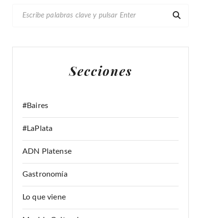
B
U
S
C
A
Secciones
R
:
#Baires
#LaPlata
ADN Platense
Gastronomía
Lo que viene