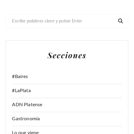
B
U
S
C
A
Secciones
R
:
#Baires
#LaPlata
ADN Platense
Gastronomía
Lo que viene