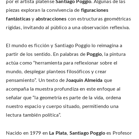
por el artista platense
Santiago Poggio
. Algunas de las
n
o
o
t
T
n
n
h
w
piezas exploran la convivencia de
figuraciones
F
P
i
i
a
i
s
t
c
n
t
fantásticas
y
abstracciones
con estructuras geométricas
t
e
t
o
e
b
e
a
rígidas, invitando al público a una observación reflexiva.
r
o
r
f
(
o
e
r
O
k
s
i
p
(
t
e
e
O
(
n
El mundo es ficción y Santiago Poggio lo reimagina a
n
p
O
d
s
e
p
(
i
partir de los sentido. En palabras de
Poggio
, la pintura
n
e
O
n
s
n
p
n
i
s
e
actúa como “herramienta para reflexionar sobre el
e
n
i
n
w
n
n
s
mundo, desplegar planteos filosóficos y crear
w
e
n
i
i
w
e
n
n
pensamiento”. Un texto de
Joaquín Almeida
que
w
w
n
d
i
w
e
o
n
i
w
acompaña la muestra profundiza en este enfoque al
w
d
n
w
)
o
d
i
señalar que “la geometría es parte de la vida, ordena
w
o
n
)
w
d
nuestro espacio y cuerpo situado, permitiendo una
)
o
w
)
lectura también política”.
Nacido en 1979 en
La Plata
,
Santiago Poggio
es Profesor