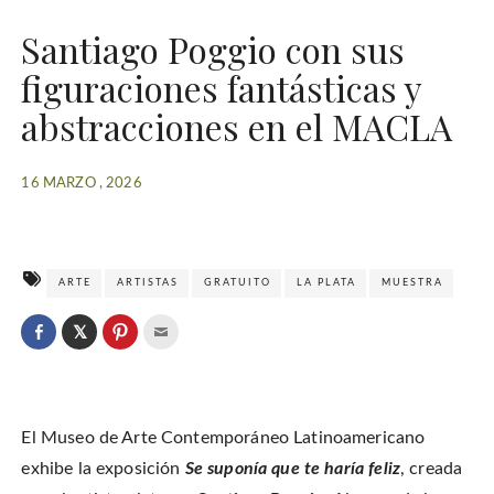
Santiago Poggio con sus
figuraciones fantásticas y
abstracciones en el MACLA
16 MARZO , 2026
ARTE
ARTISTAS
GRATUITO
LA PLATA
MUESTRA
C
l
C
C
C
i
l
l
l
c
i
i
i
k
c
c
c
t
k
k
k
o
t
t
t
s
o
o
o
h
El Museo de Arte Contemporáneo Latinoamericano
s
s
e
a
h
h
m
r
a
a
a
exhibe la exposición
Se suponía que te haría feliz
, creada
e
r
r
i
o
e
e
l