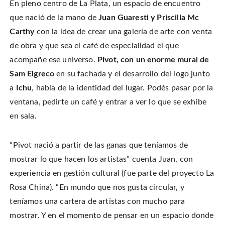
n
En pleno centro de La Plata, un espacio de encuentro
o
o
t
T
n
n
h
w
F
P
i
que nació de la mano de
Juan Guaresti y Priscilla Mc
i
a
i
s
t
c
n
t
Carthy
con la idea de crear una galería de arte con venta
t
e
t
o
e
b
e
a
r
de obra y que sea el café de especialidad el que
o
r
f
(
o
e
r
O
k
s
i
acompañe ese universo.
Pivot, con un enorme mural de
p
(
t
e
e
O
(
n
Sam Elgreco
en su fachada y el desarrollo del logo junto
n
p
O
d
s
e
p
(
i
a
Ichu
, habla de la identidad del lugar. Podés pasar por la
n
e
O
n
s
n
p
n
i
s
e
ventana, pedirte un café y entrar a ver lo que se exhibe
e
n
i
n
w
n
n
s
en sala.
w
e
n
i
i
w
e
n
n
w
w
n
d
i
w
e
o
n
i
w
“Pivot nació a partir de las ganas que teníamos de
w
d
n
w
)
o
d
i
mostrar lo que hacen los artistas” cuenta Juan, con
w
o
n
)
w
d
experiencia en gestión cultural (fue parte del proyecto La
)
o
w
)
Rosa China). “En mundo que nos gusta circular, y
teníamos una cartera de artistas con mucho para
mostrar. Y en el momento de pensar en un espacio donde