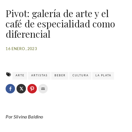
Pivot: galería de arte y el
café de especialidad como
diferencial
16 ENERO , 2023
ARTE
ARTISTAS
BEBER
CULTURA
LA PLATA
C
l
C
C
C
i
l
l
l
c
i
i
i
k
c
c
c
t
k
k
k
o
t
t
t
s
o
o
o
h
Por Silvina Baldino
s
s
e
a
h
h
m
r
a
a
a
e
r
r
i
o
e
e
l