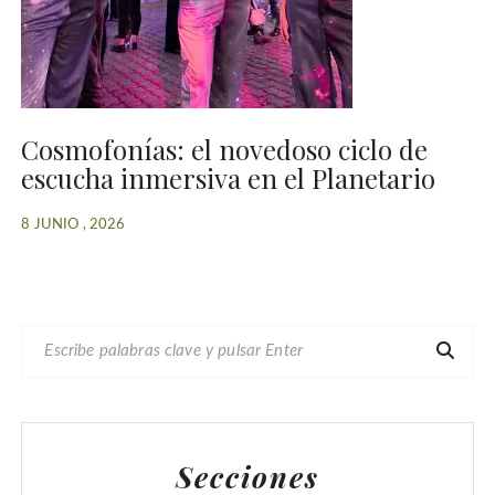
Cosmofonías: el novedoso ciclo de
escucha inmersiva en el Planetario
8 JUNIO , 2026
B
U
S
C
A
Secciones
R