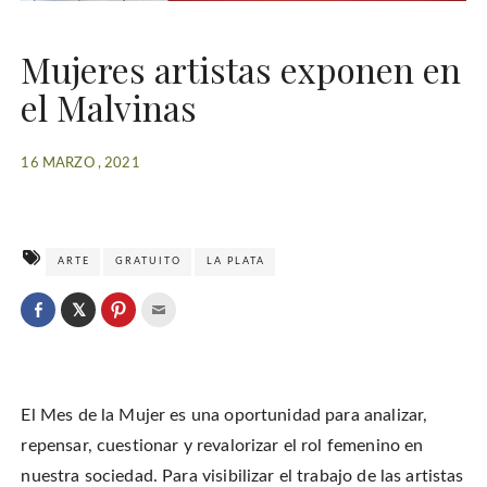
Mujeres artistas exponen en
el Malvinas
16 MARZO , 2021
ARTE
GRATUITO
LA PLATA
C
l
C
C
C
i
l
l
l
c
i
i
i
k
c
c
c
t
k
k
k
o
t
t
t
s
o
o
o
h
El Mes de la Mujer es una oportunidad para analizar,
s
s
e
a
h
h
m
r
a
a
a
repensar, cuestionar y revalorizar el rol femenino en
e
r
r
i
o
e
e
l
nuestra sociedad. Para visibilizar el trabajo de las artistas
n
o
o
t