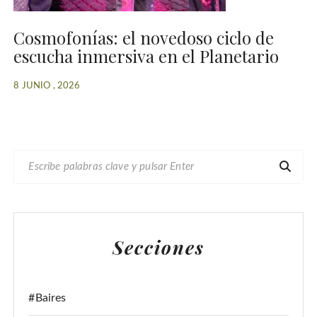
Cosmofonías: el novedoso ciclo de
escucha inmersiva en el Planetario
8 JUNIO , 2026
B
U
S
C
A
Secciones
R
:
#Baires