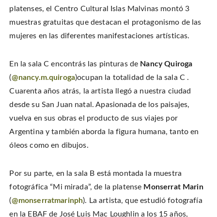
T
n
n
h
w
platenses, el Centro Cultural Islas Malvinas montó 3
F
P
i
i
a
i
s
t
c
n
t
muestras gratuitas que destacan el protagonismo de las
t
e
t
o
e
b
e
a
mujeres en las diferentes manifestaciones artísticas.
r
o
r
f
(
o
e
r
O
k
s
i
p
(
t
e
e
O
(
n
En la sala C encontrás las pinturas de
Nancy Quiroga
n
p
O
d
s
e
p
(
i
(
@nancy.m.quiroga
)ocupan la totalidad de la sala C .
n
e
O
n
s
n
p
n
i
s
e
Cuarenta años atrás, la artista llegó a nuestra ciudad
e
n
i
n
w
n
n
s
desde su San Juan natal. Apasionada de los paisajes,
w
e
n
i
i
w
e
n
n
vuelva en sus obras el producto de sus viajes por
w
w
n
d
i
w
e
o
n
i
w
Argentina y también aborda la figura humana, tanto en
w
d
n
w
)
o
d
i
óleos como en dibujos.
w
o
n
)
w
d
)
o
w
)
Por su parte, en la sala B está montada la muestra
fotográfica “Mi mirada”, de la platense
Monserrat Marin
(
@monserratmarinph
). La artista, que estudió fotografía
en la EBAF de José Luis Mac Loughlin a los 15 años,