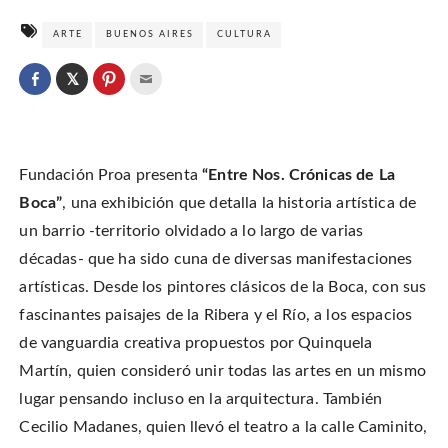
ARTE
BUENOS AIRES
CULTURA
C
l
C
C
C
i
l
l
l
c
i
i
i
k
c
c
c
t
k
k
k
o
t
t
t
s
o
o
o
h
Fundación Proa presenta
“Entre Nos. Crónicas de La
s
s
e
a
h
h
m
r
a
a
a
Boca”
, una exhibición que detalla la historia artística de
e
r
r
i
o
e
e
l
un barrio -territorio olvidado a lo largo de varias
n
o
o
t
T
n
n
h
w
décadas- que ha sido cuna de diversas manifestaciones
F
P
i
i
a
i
s
t
c
n
t
artísticas. Desde los pintores clásicos de la Boca, con sus
t
e
t
o
e
b
e
a
fascinantes paisajes de la Ribera y el Río, a los espacios
r
o
r
f
(
o
e
r
O
de vanguardia creativa propuestos por Quinquela
k
s
i
p
(
t
e
e
O
(
n
Martín, quien consideró unir todas las artes en un mismo
n
p
O
d
s
e
p
(
lugar pensando incluso en la arquitectura. También
i
n
e
O
n
s
n
p
n
Cecilio Madanes, quien llevó el teatro a la calle Caminito,
i
s
e
e
n
i
n