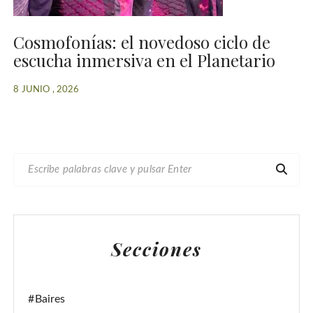
Cosmofonías: el novedoso ciclo de
escucha inmersiva en el Planetario
8 JUNIO , 2026
B
U
S
C
A
Secciones
R
:
#Baires