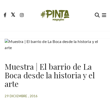
S
a
l
t
Pinta Magazine
El portal para tu tiempo libre
a
r
a
l
c
o
Muestra | El barrio de La
n
t
Boca desde la historia y el
e
arte
n
i
d
29 DICIEMBRE , 2016
o