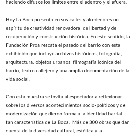
w
n
n
s
haciendo difusos los límites entre el adentro y el afuera.
w
e
n
i
i
w
e
n
n
w
w
n
d
i
w
e
o
n
i
w
Hoy La Boca presenta en sus calles y alrededores un
w
d
n
w
)
o
d
i
espíritu de creatividad renovadora, de libertad y de
w
o
n
)
w
d
recuperación y construcción histórica. En este sentido, la
)
o
w
)
Fundación Proa rescata el pasado del barrio con esta
exhibición que incluye archivos históricos, fotografía,
arquitectura, objetos urbanos, filmografía icónica del
barrio, teatro callejero y una amplia documentación de la
vida social.
Con esta muestra se invita al espectador a reflexionar
sobre los diversos acontecimientos socio-políticos y de
modernización que dieron forma a la identidad barrial
tan característica de La Boca. Más de 300 obras que dan
cuenta de la diversidad cultural, estética y la