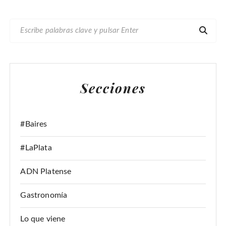
B
U
S
C
A
Secciones
R
:
#Baires
#LaPlata
ADN Platense
Gastronomía
Lo que viene