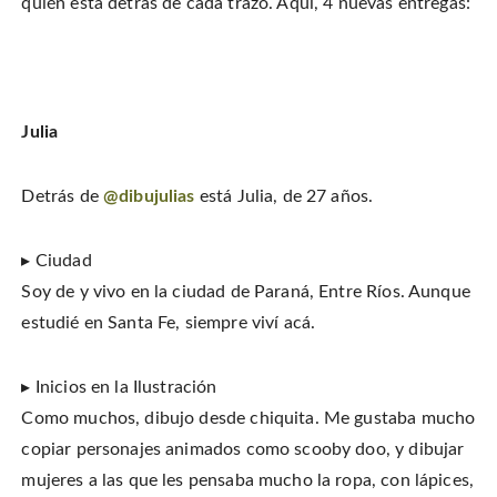
c
n
t
quién está detrás de cada trazo. Aquí, 4 nuevas entregas:
t
e
t
o
e
b
e
a
r
o
r
f
(
o
e
r
O
k
s
i
p
(
t
e
e
O
(
n
n
p
O
d
s
e
p
(
i
Julia
n
e
O
n
s
n
p
n
i
s
e
e
n
i
n
w
n
n
s
w
Detrás de
@dibujulias
está Julia, de 27 años.
e
n
i
i
w
e
n
n
w
w
n
d
i
w
e
o
n
i
w
▸ Ciudad
w
d
n
w
)
o
d
i
Soy de y vivo en la ciudad de Paraná, Entre Ríos. Aunque
w
o
n
)
w
d
)
o
estudié en Santa Fe, siempre viví acá.
w
)
▸ Inicios en la Ilustración
Como muchos, dibujo desde chiquita. Me gustaba mucho
copiar personajes animados como scooby doo, y dibujar
mujeres a las que les pensaba mucho la ropa, con lápices,