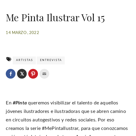
Me Pinta Ilustrar Vol 15
14 MARZO , 2022
ARTISTAS
ENTREVISTA
C
l
C
C
C
i
l
l
l
c
i
i
i
k
c
c
c
t
k
k
k
o
t
t
t
s
o
o
o
h
En
#Pinta
queremos visibilizar el talento de aquellos
s
s
e
a
h
h
m
r
a
a
a
jóvenes ilustradores e ilustradoras que se abren camino
e
r
r
i
o
e
e
l
en circuitos autogestivos y redes sociales. Por eso
n
o
o
t
T
n
n
h
w
creamos la serie #MePintaIlustrar, para que conozcamos
F
P
i
i
a
i
s
t