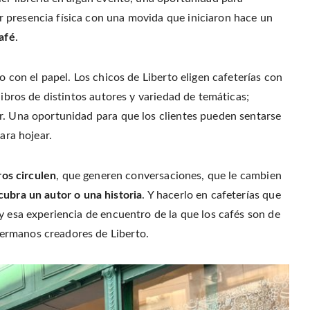
r
o
r
f
(
o
e
r
 presencia física con una movida que iniciaron hace un
O
k
s
i
p
(
t
e
e
afé
.
O
(
n
n
p
O
d
s
e
p
(
i
n
e
O
n
s
n
p
o con el papel. Los chicos de Liberto eligen cafeterías con
n
i
s
e
e
n
i
n
w
libros de distintos autores y variedad de temáticas;
n
n
s
w
e
n
i
i
w
e
n
r. Una oportunidad para que los clientes pueden sentarse
n
w
w
n
d
i
w
e
ara hojear.
o
n
i
w
w
d
n
w
)
o
d
i
w
o
n
)
w
d
ros circulen
, que generen conversaciones, que le cambien
)
o
w
cubra un autor o una historia
. Y hacerlo en cafeterías que
)
y esa experiencia de encuentro de la que los cafés son de
ermanos creadores de Liberto.