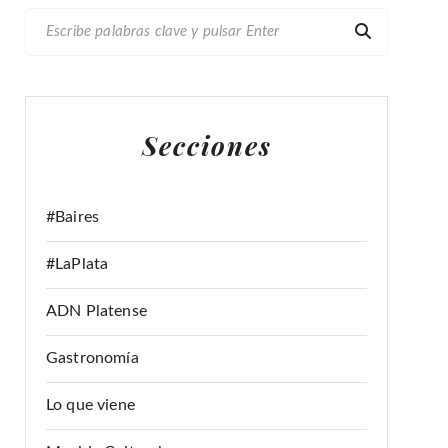
B
U
S
C
A
Secciones
R
:
#Baires
#LaPlata
ADN Platense
Gastronomía
Lo que viene