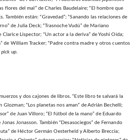
as flores del mal” de Charles Baudelaire; “El hombre que
s. También están: “Gravedad”; “Sanando las relaciones de
ierno” de Julia Deck; “Trasnoche Vudú” de Mariano
e Clarice Lispector; “Un actor a la deriva” de Yoshi Oída;
” de William Tracker; “Padre contra madre y otros cuentos
o
pick up
.
uerzos y dos cajones de libros. “Este libro te salvará la
 Glozman; “Los planetas nos aman” de Adrián Bechelli;
r” de Juan Villoro; “El fútbol de la mano” de Eduardo
 de Jonas Jonasson. También “Desasociegos” de Fernando
nauta” de Héctor Germán Oesterheld y Alberto Breccia;