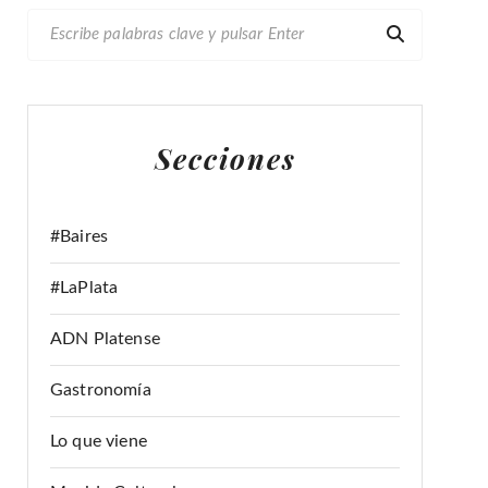
B
U
S
C
A
Secciones
R
:
#Baires
#LaPlata
ADN Platense
Gastronomía
Lo que viene