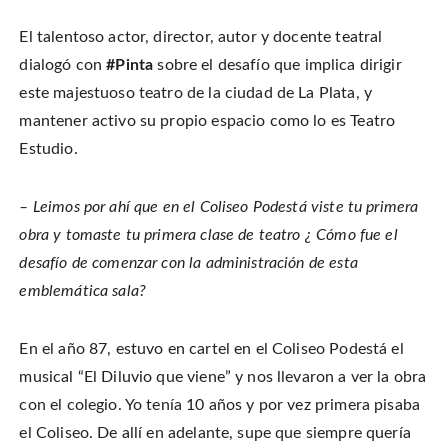
w
n
n
s
w
e
n
i
i
w
e
n
n
El talentoso actor, director, autor y docente teatral
w
w
n
d
i
w
e
o
n
i
w
dialogó con
#Pinta
sobre el desafío que implica dirigir
w
d
n
w
)
o
d
i
este majestuoso teatro de la ciudad de La Plata, y
w
o
n
)
w
d
mantener activo su propio espacio como lo es Teatro
)
o
w
)
Estudio.
– Leimos por ahí que en el Coliseo Podestá viste tu primera
obra y tomaste tu primera clase de teatro ¿ Cómo fue el
desafío de comenzar con la administración de esta
emblemática sala?
En el año 87, estuvo en cartel en el Coliseo Podestá el
musical “El Diluvio que viene” y nos llevaron a ver la obra
con el colegio. Yo tenía 10 años y por vez primera pisaba
el Coliseo. De allí en adelante, supe que siempre quería