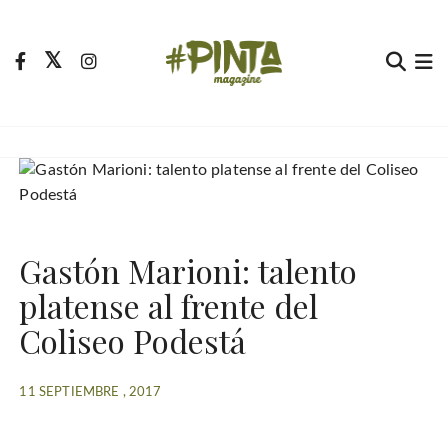
S
a
l
t
Pinta Magazine
El portal para tu tiempo libre
a
r
a
l
c
o
Gastón Marioni: talento
n
t
platense al frente del
e
Coliseo Podestá
n
i
d
11 SEPTIEMBRE , 2017
o