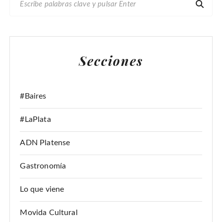
U
S
C
A
Secciones
R
:
#Baires
#LaPlata
ADN Platense
Gastronomía
Lo que viene
Movida Cultural