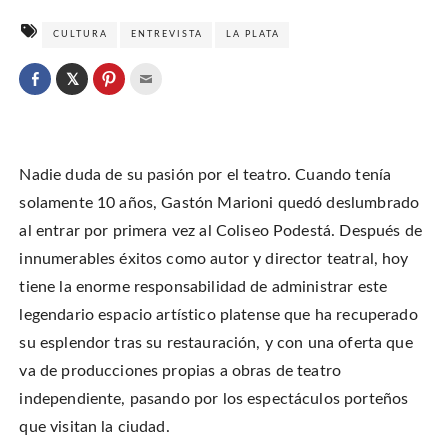
CULTURA
ENTREVISTA
LA PLATA
C
l
C
C
C
i
l
l
l
c
i
i
i
k
c
c
c
t
k
k
k
o
t
t
t
s
o
o
o
h
Nadie duda de su pasión por el teatro. Cuando tenía
s
s
e
a
h
h
m
r
a
a
a
solamente 10 años, Gastón Marioni quedó deslumbrado
e
r
r
i
o
e
e
l
al entrar por primera vez al Coliseo Podestá. Después de
n
o
o
t
T
n
n
h
w
innumerables éxitos como autor y director teatral, hoy
F
P
i
i
a
i
s
t
c
n
t
tiene la enorme responsabilidad de administrar este
t
e
t
o
e
b
e
a
legendario espacio artístico platense que ha recuperado
r
o
r
f
(
o
e
r
O
su esplendor tras su restauración, y con una oferta que
k
s
i
p
(
t
e
e
O
(
n
va de producciones propias a obras de teatro
n
p
O
d
s
e
p
(
independiente, pasando por los espectáculos porteños
i
n
e
O
n
s
n
p
n
que visitan la ciudad.
i
s
e
e
n
i
n