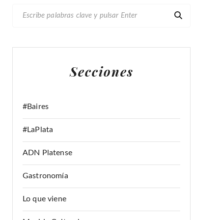
B
U
S
C
A
Secciones
R
:
#Baires
#LaPlata
ADN Platense
Gastronomía
Lo que viene