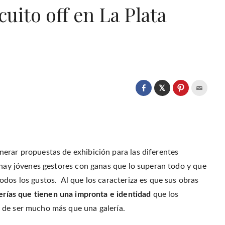
cuito off en La Plata
C
l
C
C
C
i
l
l
l
c
i
i
i
k
c
c
c
t
k
k
k
o
t
t
t
s
o
o
o
h
s
s
e
a
h
h
m
r
a
a
a
erar propuestas de exhibición para las diferentes
e
r
r
i
o
e
e
l
n
s hay jóvenes gestores con ganas que lo superan todo y que
o
o
t
T
n
n
h
w
F
P
i
odos los gustos. Al que los caracteriza es que sus obras
i
a
i
s
t
c
n
t
lerías que tienen una impronta e identidad
que los
t
e
t
o
e
b
e
a
r
 de ser mucho más que una galería.
o
r
f
(
o
e
r
O
k
s
i