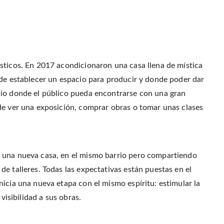
p
(
t
e
e
O
(
n
n
p
O
d
s
e
p
(
i
n
e
O
n
s
n
p
n
i
s
e
e
n
i
n
w
n
n
s
w
e
n
i
i
w
e
n
sticos. En 2017 acondicionaron una casa llena de mística
n
w
w
n
d
i
w
e
o
 de establecer un espacio para producir y donde poder dar
n
i
w
w
d
n
w
)
o
d
i
cio donde el público pueda encontrarse con una gran
w
o
n
)
w
d
de ver una exposición, comprar obras o tomar unas clases
)
o
w
)
 una nueva casa, en el mismo barrio pero compartiendo
e talleres. Todas las expectativas están puestas en el
icia una nueva etapa con el mismo espíritu: estimular la
visibilidad a sus obras.