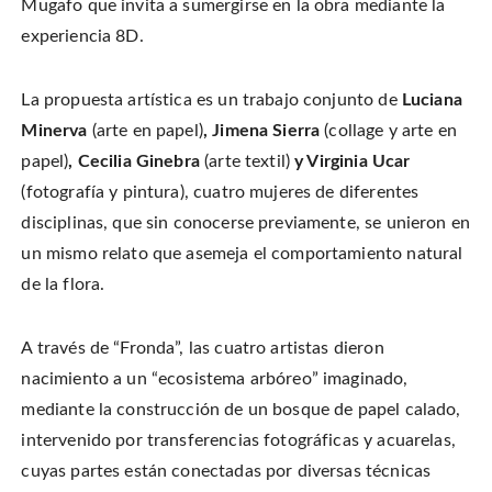
Mugafo que invita a sumergirse en la obra mediante la
n
o
o
t
T
n
n
h
w
experiencia 8D.
F
P
i
i
a
i
s
t
c
n
t
t
e
t
o
e
b
e
a
r
La propuesta artística es un trabajo conjunto de
Luciana
o
r
f
(
o
e
r
O
k
s
i
Minerva
(arte en papel)
, Jimena Sierra
(collage y arte en
p
(
t
e
e
O
(
n
papel)
, Cecilia Ginebra
(arte textil)
y Virginia Ucar
n
p
O
d
s
e
p
(
i
(fotografía y pintura), cuatro mujeres de diferentes
n
e
O
n
s
n
p
n
i
s
e
disciplinas, que sin conocerse previamente, se unieron en
e
n
i
n
w
n
n
s
un mismo relato que asemeja el comportamiento natural
w
e
n
i
i
w
e
n
n
de la flora.
w
w
n
d
i
w
e
o
n
i
w
w
d
n
w
)
o
d
i
A través de “Fronda”, las cuatro artistas dieron
w
o
n
)
w
d
nacimiento a un “ecosistema arbóreo” imaginado,
)
o
w
)
mediante la construcción de un bosque de papel calado,
intervenido por transferencias fotográficas y acuarelas,
cuyas partes están conectadas por diversas técnicas