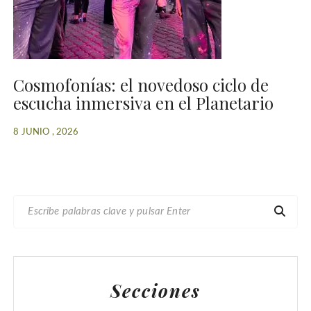
Cosmofonías: el novedoso ciclo de
escucha inmersiva en el Planetario
8 JUNIO , 2026
B
U
S
C
A
Secciones
R
: