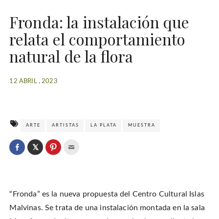
Fronda: la instalación que
relata el comportamiento
natural de la flora
12 ABRIL , 2023
ARTE
ARTISTAS
LA PLATA
MUESTRA
C
l
C
C
C
i
l
l
l
c
i
i
i
k
c
c
c
t
k
k
k
o
t
t
t
s
o
o
o
h
“Fronda” es la nueva propuesta del Centro Cultural Islas
s
s
e
a
h
h
m
r
a
a
a
Malvinas. Se trata de una instalación montada en la sala
e
r
r
i
o
e
e
l