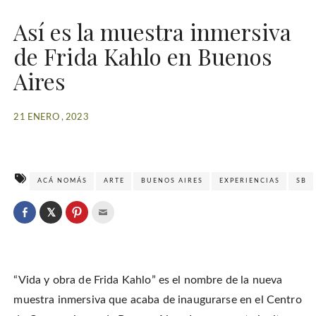
Así es la muestra inmersiva
de Frida Kahlo en Buenos
Aires
21 ENERO , 2023
ACÁ NOMÁS
ARTE
BUENOS AIRES
EXPERIENCIAS
SB
C
l
C
C
C
i
l
l
l
c
i
i
i
k
c
c
c
t
k
k
k
o
t
t
t
s
o
o
o
h
“Vida y obra de Frida Kahlo” es el nombre de la nueva
s
s
e
a
h
h
m
r
a
a
a
muestra inmersiva que acaba de inaugurarse en el Centro
e
r
r
i
o
e
e
l