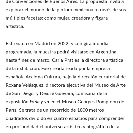
de Convenciones de Buenos Aires. La propuesta invita a
n
o
o
t
T
n
n
h
w
explorar el mundo de la pintora mexicana a través de sus
F
P
i
i
a
i
s
t
c
n
t
múltiples facetas: como mujer, creadora y figura
t
e
t
o
e
b
e
a
artística.
r
o
r
f
(
o
e
r
O
k
s
i
p
(
t
e
e
O
(
n
Estrenada en Madrid en 2022, y con gira mundial
n
p
O
d
s
e
p
(
i
programada, la muestra podrá visitarse en Argentina
n
e
O
n
s
n
p
n
i
s
e
hasta fines de marzo. Carla Prat es la directora artística
e
n
i
n
w
n
n
s
de la exhibición. Fue creada reada por la empresa
w
e
n
i
i
w
e
n
n
española Acciona Cultura, bajo la dirección curatorial de
w
w
n
d
i
w
e
o
n
i
w
Roxana Velásquez, directora ejecutiva del Museo de Arte
w
d
n
w
)
o
d
i
de San Diego, y Deidré Guevara, comisaria de la
w
o
n
)
w
d
exposición
Frida y yo
en el Museo Georges Pompidou de
)
o
w
)
París. Se trata de un recorrido de 1800 metros
cuadrados dividido en cuatro espacios para comprender
en profundidad el universo artístico y biográfico de la