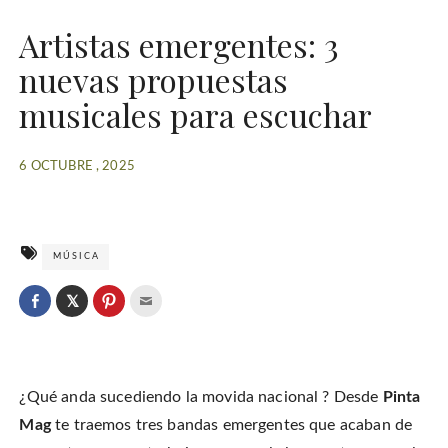
Artistas emergentes: 3
nuevas propuestas
musicales para escuchar
6 OCTUBRE , 2025
MÚSICA
C
l
C
C
C
i
l
l
l
c
i
i
i
k
c
c
c
t
k
k
k
o
t
t
t
s
o
o
o
h
¿Qué anda sucediendo la movida nacional ? Desde
Pinta
s
s
e
a
h
h
m
r
a
a
a
Mag
te traemos tres bandas emergentes que acaban de
e
r
r
i
o
e
e
l