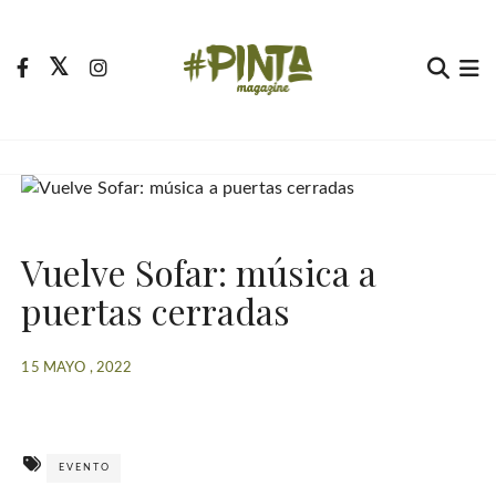
S
a
l
t
Pinta Magazine
El portal para tu tiempo libre
a
r
a
l
c
Vuelve Sofar: música a
o
n
puertas cerradas
t
e
15 MAYO , 2022
n
i
d
o
EVENTO