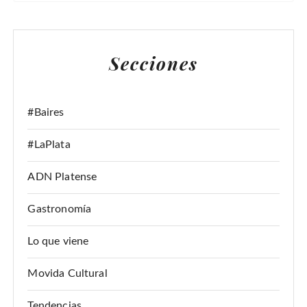
S
C
A
Secciones
R
:
#Baires
#LaPlata
ADN Platense
Gastronomía
Lo que viene
Movida Cultural
Tendencias