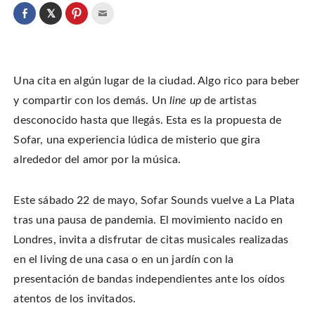
C
l
C
C
C
i
l
l
l
c
i
i
i
k
c
c
c
t
k
k
k
o
t
t
t
s
o
o
o
h
Una cita en algún lugar de la ciudad. Algo rico para beber
s
s
e
a
h
h
m
r
a
a
a
y compartir con los demás. Un
line up
de artistas
e
r
r
i
o
e
e
l
desconocido hasta que llegás. Esta es la propuesta de
n
o
o
t
T
n
n
h
w
Sofar, una experiencia lúdica de misterio que gira
F
P
i
i
a
i
s
t
c
n
t
alrededor del amor por la música.
t
e
t
o
e
b
e
a
r
o
r
f
(
o
e
r
O
k
s
i
Este sábado 22 de mayo, Sofar Sounds vuelve a La Plata
p
(
t
e
e
O
(
n
tras una pausa de pandemia. El movimiento nacido en
n
p
O
d
s
e
p
(
i
Londres, invita a disfrutar de citas musicales realizadas
n
e
O
n
s
n
p
n
i
s
e
en el living de una casa o en un jardín con la
e
n
i
n
w
n
n
s
presentación de bandas independientes ante los oídos
w
e
n
i
i
w
e
n
n
atentos de los invitados.
w
w
n
d
i
w
e