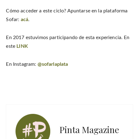
o
n
i
w
w
d
n
w
)
o
d
i
Cómo acceder a este ciclo? Apuntarse en la plataforma
w
o
n
)
w
d
Sofar:
acá
.
)
o
w
)
En 2017 estuvimos participando de esta experiencia. En
este
LINK
En Instagram:
@sofarlaplata
Pinta Magazine