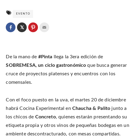
EVENTO
C
l
C
C
C
i
l
l
l
c
i
i
i
k
c
c
c
t
k
k
k
o
t
t
t
s
o
o
o
h
De la mano de
#Pinta
llega la 3era edición de
s
s
e
a
h
h
m
r
a
a
a
SOBREMESA, un ciclo gastronómico
que busca generar
e
r
r
i
o
e
e
l
cruce de proyectos platenses y encuentros con los
n
o
o
t
T
n
n
h
w
comensales.
F
P
i
i
a
i
s
t
c
n
t
t
e
t
o
e
b
e
a
r
Con el foco puesto en la uva, el martes 20 de diciembre
o
r
f
(
o
e
r
O
k
s
i
habrá Cocina Experimental en
Chaucha & Palito
junto a
p
(
t
e
e
O
(
n
los chicos de
Concreto
, quienes estarán presentando su
n
p
O
d
s
e
p
(
i
etiqueta propia y otros vinos de pequeñas bodegas en un
n
e
O
n
s
n
p
n
i
s
e
ambiente descontracturado, con mesas compartidas.
e