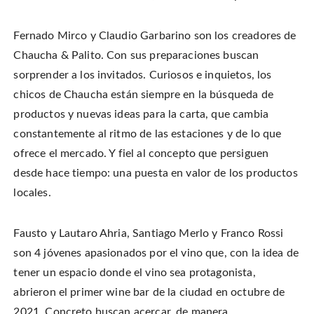
n
i
n
w
n
n
s
w
e
n
i
i
w
e
n
n
Fernado Mirco y Claudio Garbarino son los creadores de
w
w
n
d
i
w
e
o
n
i
w
Chaucha & Palito. Con sus preparaciones buscan
w
d
n
w
)
o
d
i
sorprender a los invitados. Curiosos e inquietos, los
w
o
n
)
w
d
chicos de Chaucha están siempre en la búsqueda de
)
o
w
)
productos y nuevas ideas para la carta, que cambia
constantemente al ritmo de las estaciones y de lo que
ofrece el mercado. Y fiel al concepto que persiguen
desde hace tiempo: una puesta en valor de los productos
locales.
Fausto y Lautaro Ahria, Santiago Merlo y Franco Rossi
son 4 jóvenes apasionados por el vino que, con la
idea
de
tener un espacio donde el vino sea protagonista,
abrieron el primer wine bar de la ciudad en octubre de
2021 Concreto buscan acercar, de manera