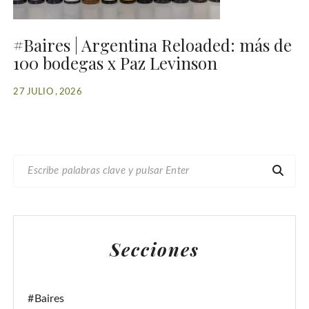
#Baires | Argentina Reloaded: más de
100 bodegas x Paz Levinson
27 JULIO , 2026
B
U
S
C
A
Secciones
R
:
#Baires