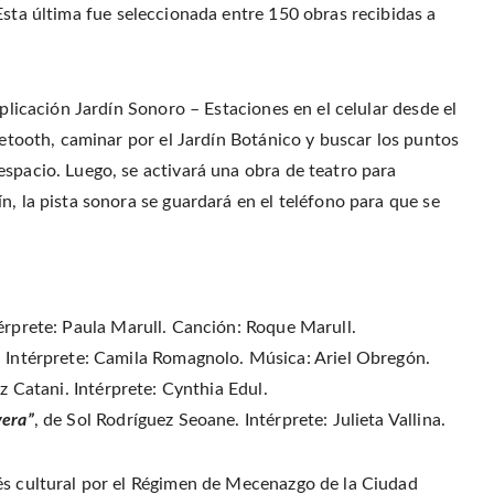
p
(
t
e
e
Esta última fue seleccionada entre 150 obras recibidas a
O
(
n
n
p
O
d
s
e
p
(
i
n
e
O
n
s
n
p
n
i
s
e
e
n
i
n
w
aplicación Jardín Sonoro – Estaciones en el celular desde el
n
n
s
w
e
n
i
i
w
e
n
uetooth, caminar por el Jardín Botánico y buscar los puntos
n
w
w
n
d
i
w
e
espacio. Luego, se activará una obra de teatro para
o
n
i
w
w
d
n
w
)
n, la pista sonora se guardará en el teléfono para que se
o
d
i
w
o
n
)
w
d
)
o
w
)
érprete: Paula Marull. Canción: Roque Marull.
. Intérprete: Camila Romagnolo. Música: Ariel Obregón.
iz Catani. Intérprete: Cynthia Edul.
vera”
, de Sol Rodríguez Seoane. Intérprete: Julieta Vallina.
és cultural por el Régimen de Mecenazgo de la Ciudad