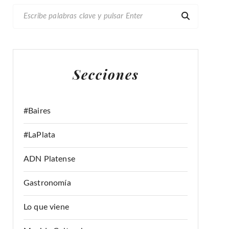
B
U
S
C
A
Secciones
R
:
#Baires
#LaPlata
ADN Platense
Gastronomía
Lo que viene