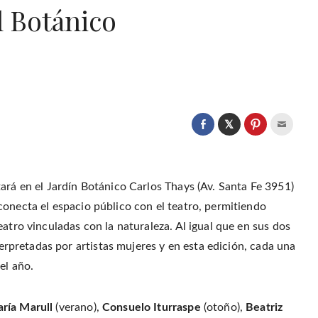
l Botánico
C
l
C
C
C
i
l
l
l
c
i
i
i
k
c
c
c
t
k
k
k
o
t
t
t
s
o
o
o
ará en el Jardín Botánico Carlos Thays (Av. Santa Fe 3951)
h
s
s
e
a
h
h
m
conecta el espacio público con el teatro, permitiendo
r
a
a
a
e
r
r
i
o
atro vinculadas con la naturaleza. Al igual que en sus dos
e
e
l
n
o
o
t
T
n
n
h
terpretadas por artistas mujeres y ​​en esta edición, cada una
w
F
P
i
i
a
i
s
el año.
t
c
n
t
t
e
t
o
e
b
e
a
r
o
r
f
(
o
e
r
ría Marull
(verano),
Consuelo Iturraspe
(otoño),
Beatriz
O
k
s
i