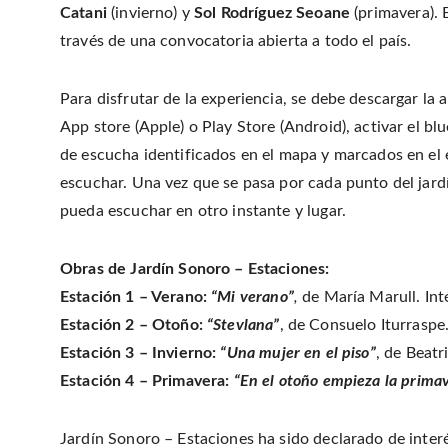
Catani
(invierno) y
Sol Rodríguez Seoane
(primavera). 
través de una convocatoria abierta a todo el país.
Para disfrutar de la experiencia, se debe descargar la 
App store (Apple) o Play Store (Android), activar el bl
de escucha identificados en el mapa y marcados en el 
escuchar. Una vez que se pasa por cada punto del jardí
pueda escuchar en otro instante y lugar.
Obras de Jardín Sonoro – Estaciones:
Estación 1 – Verano:
“Mi verano”
,
de María Marull. Int
Estación 2 – Otoño:
“Stevlana”
, de Consuelo Iturraspe
Estación 3 – Invierno:
“Una mujer en el piso”
, de Beatr
Estación 4 – Primavera:
“En el otoño empieza la prima
Jardín Sonoro – Estaciones ha sido declarado de inter