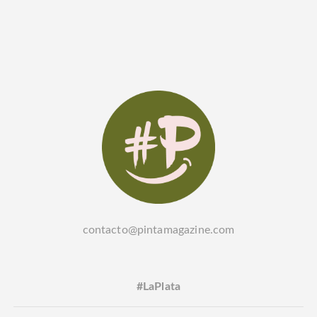
contacto@pintamagazine.com
#LaPlata