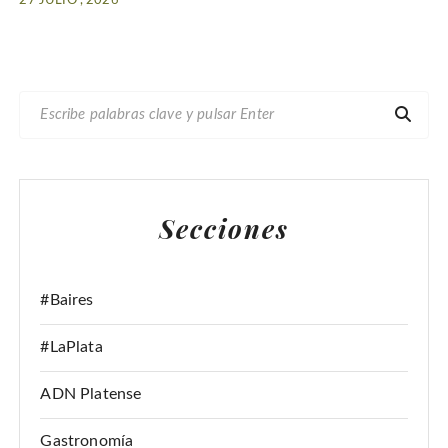
27 JULIO , 2026
B
U
S
C
A
Secciones
R
:
#Baires
#LaPlata
ADN Platense
Gastronomía