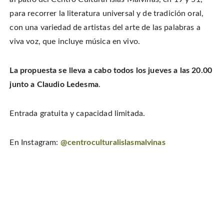
F
P
i
i
a
i
s
t
c
n
t
para recorrer la literatura universal y de tradición oral,
t
e
t
o
e
b
e
a
con una variedad de artistas del arte de las palabras a
r
o
r
f
(
o
e
r
O
viva voz, que incluye música en vivo.
k
s
i
p
(
t
e
e
O
(
n
n
p
O
d
s
e
p
(
i
La propuesta se lleva a cabo todos los jueves a las 20.00
n
e
O
n
s
n
p
n
i
s
e
junto a Claudio Ledesma
.
e
n
i
n
w
n
n
s
w
e
n
i
i
w
e
n
n
Entrada gratuita y capacidad limitada.
w
w
n
d
i
w
e
o
n
i
w
w
d
n
w
)
o
d
i
En Instagram:
@centroculturalislasmalvinas
w
o
n
)
w
d
)
o
w
)