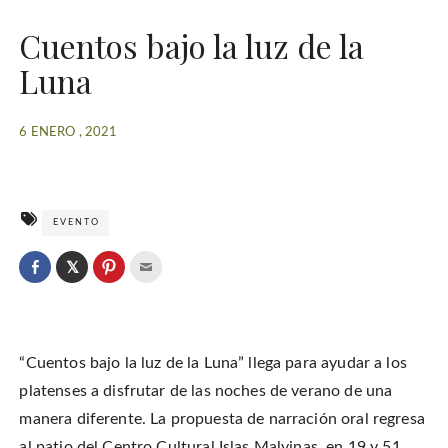
Cuentos bajo la luz de la
Luna
6 ENERO , 2021
EVENTO
C
l
C
C
C
i
l
l
l
c
i
i
i
k
c
c
c
t
k
k
k
o
t
t
t
s
o
o
o
h
“Cuentos bajo la luz de la Luna” llega para ayudar a los
s
s
e
a
h
h
m
r
a
a
a
platenses a disfrutar de las noches de verano de una
e
r
r
i
o
e
e
l
manera diferente. La propuesta de narración oral regresa
n
o
o
t
T
n
n
h
w
al patio del Centro Cultural Islas Malvinas, en 19 y 51,