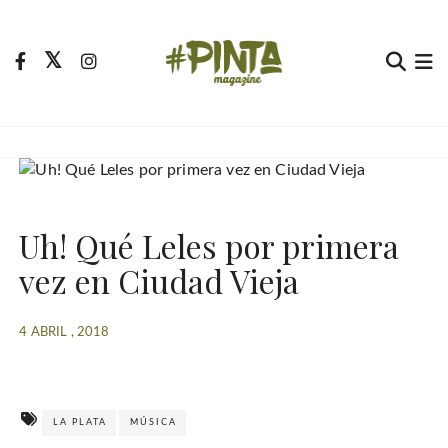
S
a
l
t
Pinta Magazine
El portal para tu tiempo libre
a
r
a
l
c
Uh! Qué Leles por primera
o
n
vez en Ciudad Vieja
t
e
4 ABRIL , 2018
n
i
d
o
LA PLATA
MÚSICA