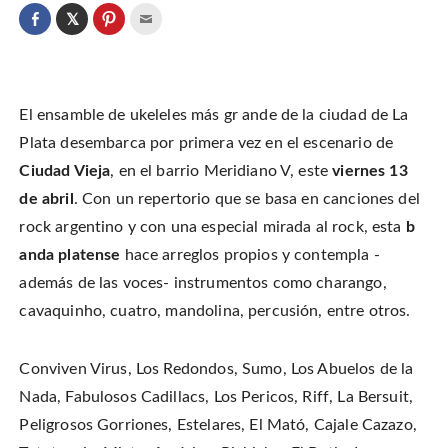
C
l
C
C
C
i
l
l
l
c
i
i
i
k
c
c
c
t
k
k
k
o
t
t
t
s
o
o
o
h
El ensamble de ukeleles más gr ande de la ciudad de La
s
s
e
a
h
h
m
r
a
a
a
Plata desembarca por primera vez en el escenario de
e
r
r
i
o
e
e
l
Ciudad Vieja
, en el barrio Meridiano V, este
viernes 13
n
o
o
t
T
n
n
h
w
de abril
. Con un repertorio que se basa en canciones del
F
P
i
i
a
i
s
t
c
n
t
rock argentino y con una especial mirada al rock, esta
b
t
e
t
o
e
b
e
a
anda platense
hace arreglos propios y contempla -
r
o
r
f
(
o
e
r
O
además de las voces- instrumentos como charango,
k
s
i
p
(
t
e
e
O
(
n
cavaquinho, cuatro, mandolina, percusión, entre otros.
n
p
O
d
s
e
p
(
i
n
e
O
n
s
n
p
n
i
s
e
Conviven Virus, Los Redondos, Sumo, Los Abuelos de la
e
n
i
n
w
n
n
s
Nada, Fabulosos Cadillacs, Los Pericos, Riff, La Bersuit,
w
e
n
i
i
w
e
n
n
Peligrosos Gorriones, Estelares, El Mató, Cajale Cazazo,
w
w
n
d
i
w
e