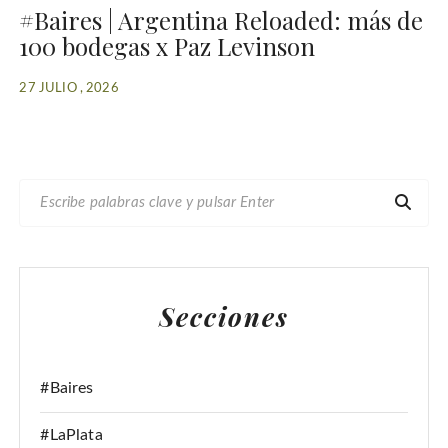
#Baires | Argentina Reloaded: más de
100 bodegas x Paz Levinson
27 JULIO , 2026
B
U
S
C
A
Secciones
R
:
#Baires
#LaPlata