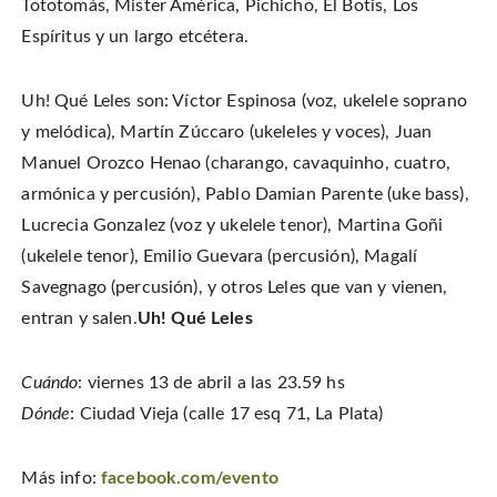
o
n
i
w
Tototomás, Mister América, Pichicho, El Botis, Los
w
d
n
w
)
o
d
i
Espíritus y un largo etcétera.
w
o
n
)
w
d
)
o
w
)
Uh! Qué Leles son: Víctor Espinosa (voz, ukelele soprano
y melódica), Martín Zúccaro (ukeleles y voces), Juan
Manuel Orozco Henao (charango, cavaquinho, cuatro,
armónica y percusión), Pablo Damian Parente (uke bass),
Lucrecia Gonzalez (voz y ukelele tenor), Martina Goñi
(ukelele tenor), Emilio Guevara (percusión), Magalí
Savegnago (percusión), y otros Leles que van y vienen,
entran y salen.
Uh! Qué Leles
Cuándo
: viernes 13 de abril a las 23.59 hs
Dónde
: Ciudad Vieja (calle 17 esq 71, La Plata)
Más info:
facebook.com/evento