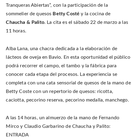
o
e
e
l
Tranqueras Abiertas”, con la participación de la
n
o
o
t
T
n
n
h
w
sommelier de quesos
Betty Costé
y la cocina de
F
P
i
i
a
i
s
t
c
n
t
Chaucha & Palito
. La cita es el sábado 22 de marzo a las
t
e
t
o
e
b
e
a
11 horas.
r
o
r
f
(
o
e
r
O
k
s
i
p
(
t
e
e
O
(
n
Alba Lana, una chacra dedicada a la elaboración de
n
p
O
d
s
e
p
(
i
lácteos de oveja en Bavio. En esta oportunidad el público
n
e
O
n
s
n
p
n
i
s
e
podrá recorrer el campo, el tambo y la fábrica para
e
n
i
n
w
n
n
s
conocer cada etapa del procesos. La experiencia se
w
e
n
i
i
w
e
n
n
completa con una cata sensorial de quesos de la mano de
w
w
n
d
i
w
e
o
n
i
w
Betty Coste con un repertorio de quesos: ricotta,
w
d
n
w
)
o
d
i
caciotta, pecorino reserva, pecorino medalla, manchego.
w
o
n
)
w
d
)
o
w
)
A las 14 horas, un almuerzo de la mano de Fernando
Mirco y Claudio Garbarino de Chaucha y Palito:
ENTRADA