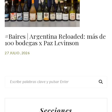
#Baires | Argentina Reloaded: más de
100 bodegas x Paz Levinson
27 JULIO , 2026
B
U
S
C
A
Secciones
R