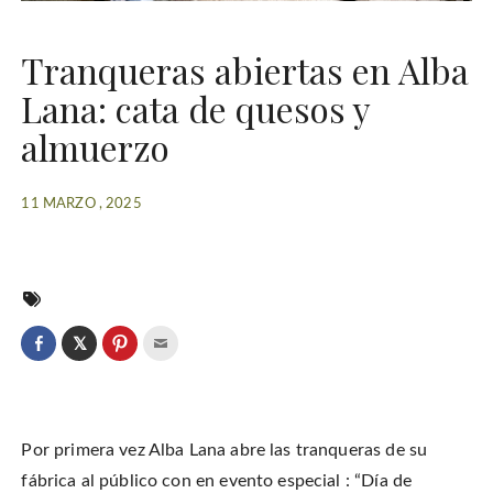
Tranqueras abiertas en Alba
Lana: cata de quesos y
almuerzo
11 MARZO , 2025
C
l
C
C
C
i
l
l
l
c
i
i
i
k
c
c
c
t
k
k
k
o
t
t
t
s
o
o
o
h
Por primera vez Alba Lana abre las tranqueras de su
s
s
e
a
h
h
m
r
a
a
a
fábrica al público con en evento especial : “Día de
e
r
r
i