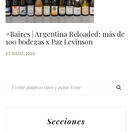
#Baires | Argentina Reloaded: más de
100 bodegas x Paz Levinson
27 JULIO , 2026
B
U
S
C
A
Secciones
R
: