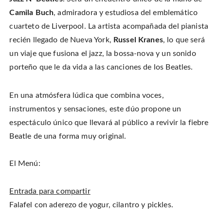
i
a
i
s
t
c
n
t
Camila Buch
, admiradora y estudiosa del emblemático
t
e
t
o
e
b
e
a
cuarteto de Liverpool. La artista acompañada del pianista
r
o
r
f
(
o
e
r
O
recién llegado de Nueva York,
Russel Kranes
, lo que será
k
s
i
p
(
t
e
e
O
(
n
un viaje que fusiona el jazz, la bossa-nova y un sonido
n
p
O
d
s
e
p
(
porteño que le da vida a las canciones de los Beatles.
i
n
e
O
n
s
n
p
n
i
s
e
e
n
i
n
w
n
n
s
En una atmósfera lúdica que combina voces,
w
e
n
i
i
w
e
n
n
instrumentos y sensaciones, este dúo propone un
w
w
n
d
i
w
e
o
n
i
w
espectáculo único que llevará al público a revivir la fiebre
w
d
n
w
)
o
d
i
Beatle de una forma muy original.
w
o
n
)
w
d
)
o
w
)
El Menú:
Entrada para compartir
Falafel con aderezo de yogur, cilantro y pickles.