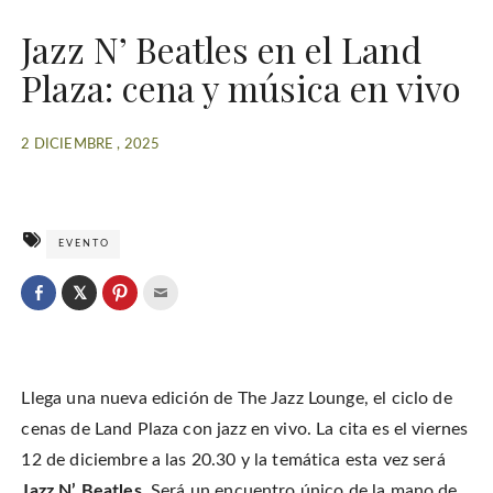
Jazz N’ Beatles en el Land
Plaza: cena y música en vivo
2 DICIEMBRE , 2025
EVENTO
C
l
C
C
C
i
l
l
l
c
i
i
i
k
c
c
c
t
k
k
k
o
t
t
t
s
o
o
o
h
Llega una nueva edición de The Jazz Lounge, el ciclo de
s
s
e
a
h
h
m
r
a
a
a
cenas de Land Plaza con jazz en vivo. La cita es el viernes
e
r
r
i
o
e
e
l
12 de diciembre a las 20.30 y la temática esta vez será
n
o
o
t
T
n
n
h
w
Jazz N’ Beatles
. Será un encuentro único de la mano de
F
P
i