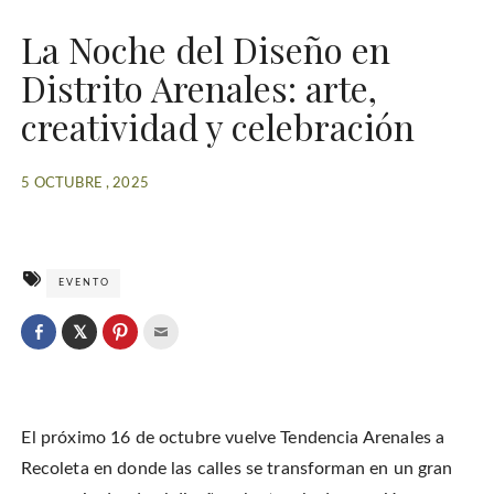
La Noche del Diseño en
Distrito Arenales: arte,
creatividad y celebración
5 OCTUBRE , 2025
EVENTO
C
l
C
C
C
i
l
l
l
c
i
i
i
k
c
c
c
t
k
k
k
o
t
t
t
s
o
o
o
h
El próximo 16 de octubre vuelve Tendencia Arenales a
s
s
e
a
h
h
m
r
a
a
a
Recoleta en donde las calles se transforman en un gran
e
r
r
i
o
e
e
l