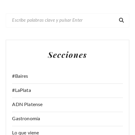
B
U
S
C
A
Secciones
R
:
#Baires
#LaPlata
ADN Platense
Gastronomía
Lo que viene