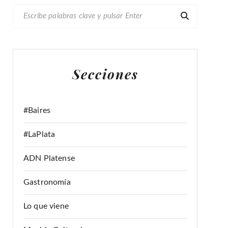
B
U
S
C
A
Secciones
R
:
#Baires
#LaPlata
ADN Platense
Gastronomía
Lo que viene