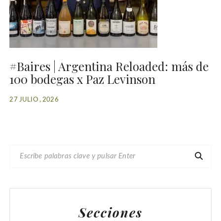
#Baires | Argentina Reloaded: más de
100 bodegas x Paz Levinson
27 JULIO , 2026
B
U
S
C
A
Secciones
R