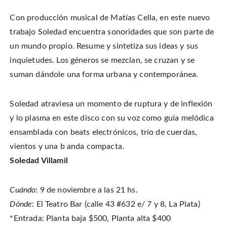
o
n
i
w
w
d
n
w
)
o
d
i
Con producción musical de Matías Cella, en este nuevo
w
o
n
)
w
d
trabajo Soledad encuentra sonoridades que son parte de
)
o
w
)
un mundo propio. Resume y sintetiza sus ideas y sus
inquietudes. Los géneros se mezclan, se cruzan y se
suman dándole una forma urbana y contemporánea.
Soledad atraviesa un momento de ruptura y de inflexión
y lo plasma en este disco con su voz como guía melódica
ensamblada con beats electrónicos, trío de cuerdas,
vientos y una b anda compacta.
Soledad Villamil
Cuándo
: 9 de noviembre a las 21 hs.
Dónde
: El Teatro Bar (calle 43 #632 e/ 7 y 8, La Plata)
*Entrada: Planta baja $500, Planta alta $400