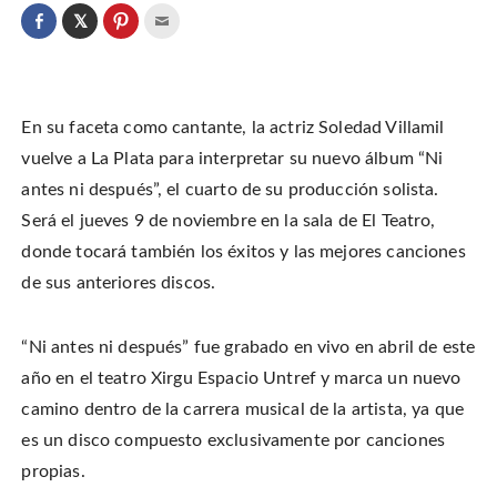
C
l
C
C
C
i
l
l
l
c
i
i
i
k
c
c
c
t
k
k
k
o
t
t
t
s
o
o
o
h
En su faceta como cantante, la actriz Soledad Villamil
s
s
e
a
h
h
m
r
a
a
a
vuelve a La Plata para interpretar su nuevo álbum “Ni
e
r
r
i
o
e
e
l
antes ni después”, el cuarto de su producción solista.
n
o
o
t
T
n
n
h
w
Será el jueves 9 de noviembre en la sala de El Teatro,
F
P
i
i
a
i
s
t
c
n
t
donde tocará también los éxitos y las mejores canciones
t
e
t
o
e
b
e
a
de sus anteriores discos.
r
o
r
f
(
o
e
r
O
k
s
i
p
(
t
e
e
O
(
n
“Ni antes ni después” fue grabado en vivo en abril de este
n
p
O
d
s
e
p
(
i
año en el teatro Xirgu Espacio Untref y marca un nuevo
n
e
O
n
s
n
p
n
i
s
e
camino dentro de la carrera musical de la artista, ya que
e
n
i
n
w
n
n
s
es un disco compuesto exclusivamente por canciones
w
e
n
i
i
w
e
n
n
propias.
w
w
n
d
i
w
e