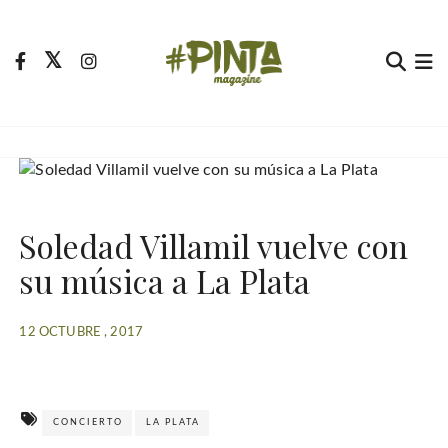
S
a
l
t
Pinta Magazine
El portal para tu tiempo libre
a
r
a
l
c
Soledad Villamil vuelve con
o
n
su música a La Plata
t
e
12 OCTUBRE , 2017
n
i
d
o
CONCIERTO
LA PLATA