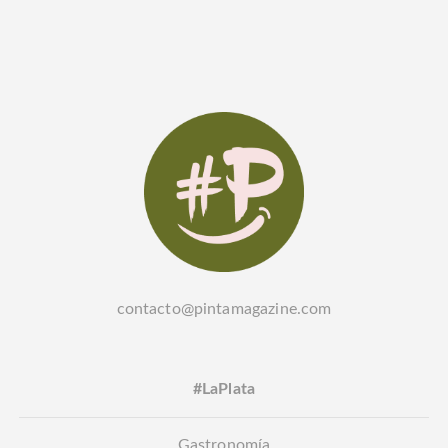
contacto@pintamagazine.com
#LaPlata
Gastronomía