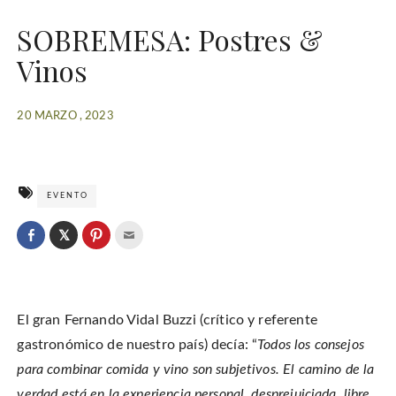
SOBREMESA: Postres &
Vinos
20 MARZO , 2023
EVENTO
C
l
C
C
C
i
l
l
l
c
i
i
i
k
c
c
c
t
k
k
k
o
t
t
t
s
o
o
o
h
El gran Fernando Vidal Buzzi (crítico y referente
s
s
e
a
h
h
m
r
a
a
a
gastronómico de nuestro país) decía: “
Todos los consejos
e
r
r
i
o
e
e
l
para combinar comida y vino son subjetivos. El camino de la
n
o
o
t
T
n
n
h
w
verdad está en la experiencia personal, desprejuiciada, libre.
F
P
i