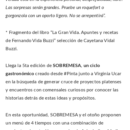
i
a
i
s
t
c
n
t
Las sorpresas serán grandes. Pruebe un roquefort o
t
e
t
o
e
b
e
a
gorgonzola con un oporto ligero. No se arrepentirá”.
r
o
r
f
(
o
e
r
O
k
s
i
p
(
t
e
e
O
(
n
* Fragmento del libro “La Gran Vida. Apuntes y recetas
n
p
O
d
s
e
p
(
i
de Fernando Vida Buzzi” selección de Cayetana Vidal
n
e
O
n
s
n
p
n
i
s
e
Buzzi.
e
n
i
n
w
n
n
s
w
e
n
i
i
w
e
n
n
Llega la 5ta edición de
SOBREMESA
,
un ciclo
w
w
n
d
i
w
e
o
n
i
w
gastronómico
creado desde #Pinta junto a Virginia Ucar
w
d
n
w
)
o
d
i
en la búsqueda de generar cruce de proyectos platenses
w
o
n
)
w
d
y encuentros con comensales curiosos por conocer las
)
o
w
)
historias detrás de estas ideas y propósitos.
En esta oportunidad, SOBREMESA y el otoño proponen
un menú de 4 tiempos con una combinación de