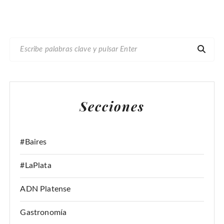
B
U
S
C
A
Secciones
R
:
#Baires
#LaPlata
ADN Platense
Gastronomía