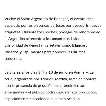
i
l
l
l
c
i
i
i
k
c
c
c
t
k
k
k
o
t
t
t
s
o
o
o
h
Vuelve el Salón Argentino de Bodegas, el evento más
s
s
e
a
h
h
m
r
a
a
a
esperado por los platenses curiosos por descubrir nuevas
e
r
r
i
o
e
e
l
etiquetas. Durante tres noches, bodegas de renombre de
n
o
o
t
T
n
n
h
w
la Argentina ofrecerán a los amantes del vino la
F
P
i
i
a
i
s
t
c
n
t
posibilidad de degustar varietales como
Blancos,
t
e
t
o
e
b
e
a
Rosados y Espumantes
para conocer las últimas
r
o
r
f
(
o
e
r
O
tendencia.
k
s
i
p
(
t
e
e
O
(
n
n
p
O
d
s
e
p
(
i
La cita será los días
8, 9 y 10 de junio
en Vonharv
. La
n
e
O
n
s
n
p
n
i
s
e
feria, organizada por
Trineo Creativo
, también contará
e
n
i
n
w
n
n
s
con la presencia de pequeños emprendimientos
w
e
n
i
i
w
e
n
n
emergentes y el público podrá degustar sus productos,
w
w
n
d
i
w
e
o
n
i
w
especialmente seleccionados para la ocasión.
w
d
n
w
)
o
d
i