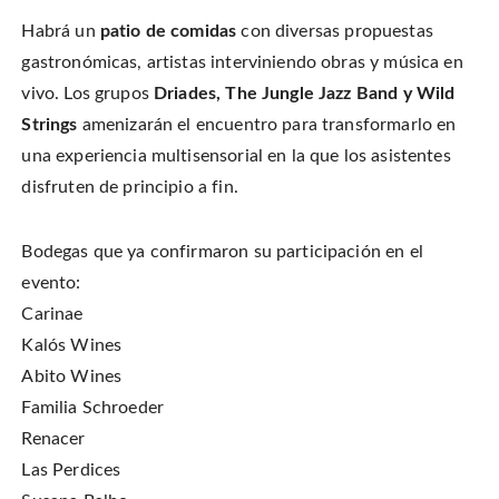
w
o
n
)
w
d
Habrá un
patio de comidas
con diversas propuestas
)
o
w
)
gastronómicas, artistas interviniendo obras y música en
vivo. Los grupos
Driades, The Jungle Jazz Band y Wild
Strings
amenizarán el encuentro para transformarlo en
una experiencia multisensorial en la que los asistentes
disfruten de principio a fin.
Bodegas que ya confirmaron su participación en el
evento:
Carinae
Kalós Wines
Abito Wines
Familia Schroeder
Renacer
Las Perdices