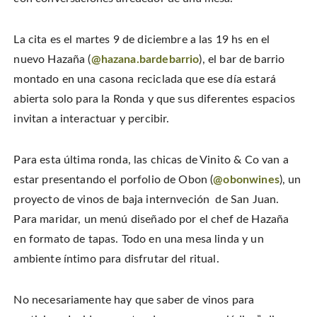
i
a
i
s
t
c
n
t
t
e
t
o
e
b
e
a
r
La cita es el martes 9 de diciembre a las 19 hs en el
o
r
f
(
o
e
r
O
k
s
i
nuevo Hazaña (
@hazana.bardebarrio
), el bar de barrio
p
(
t
e
e
O
(
n
montado en una casona reciclada que ese día estará
n
p
O
d
s
e
p
(
i
abierta solo para la Ronda y que sus diferentes espacios
n
e
O
n
s
n
p
n
i
s
e
invitan a interactuar y percibir.
e
n
i
n
w
n
n
s
w
e
n
i
i
w
e
n
n
Para esta última ronda, las chicas de Vinito & Co van a
w
w
n
d
i
w
e
o
n
i
w
estar presentando el porfolio de Obon (
@obonwines
), un
w
d
n
w
)
o
d
i
proyecto de vinos de baja internveción de San Juan.
w
o
n
)
w
d
Para maridar, un menú diseñado por el chef de Hazaña
)
o
w
)
en formato de tapas. Todo en una mesa linda y un
ambiente íntimo para disfrutar del ritual.
No necesariamente hay que saber de vinos para