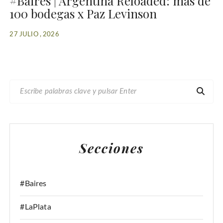
#Baires | Argentina Reloaded: más de
100 bodegas x Paz Levinson
27 JULIO , 2026
B
U
S
C
A
Secciones
R
:
#Baires
#LaPlata