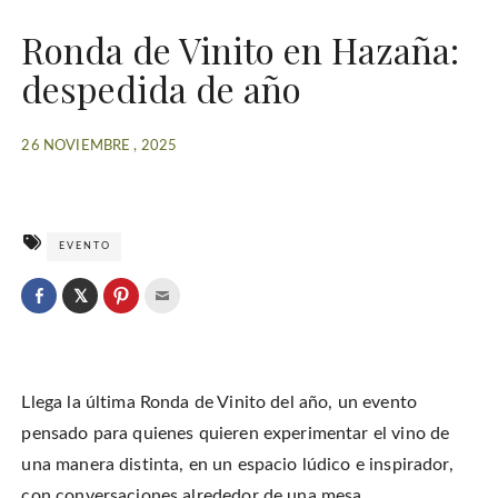
Ronda de Vinito en Hazaña:
despedida de año
26 NOVIEMBRE , 2025
EVENTO
C
l
C
C
C
i
l
l
l
c
i
i
i
k
c
c
c
t
k
k
k
o
t
t
t
s
o
o
o
h
Llega la última Ronda de Vinito del año, un evento
s
s
e
a
h
h
m
r
a
a
a
pensado para quienes quieren experimentar el vino de
e
r
r
i
o
e
e
l
una manera distinta, en un espacio lúdico e inspirador,
n
o
o
t
T
n
n
h
w
con conversaciones alrededor de una mesa.
F
P
i