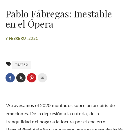
Pablo Fábregas: Inestable
en el Ópera
9 FEBRERO , 2021
TEATRO
C
l
C
C
C
i
l
l
l
c
i
i
i
k
c
c
c
t
k
k
k
o
t
t
t
s
o
o
o
h
“Atravesamos el 2020 montados sobre un arcoíris de
s
s
e
a
h
h
m
r
a
a
a
emociones. De la depresión a la euforia, de la
e
r
r
i
o
e
e
l
tranquilidad del hogar a la locura por el encierro.
n
o
o
t
T
n
n
h
w