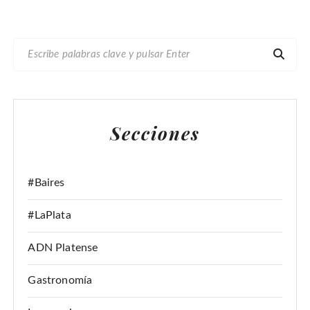
B
U
S
C
A
Secciones
R
:
#Baires
#LaPlata
ADN Platense
Gastronomía