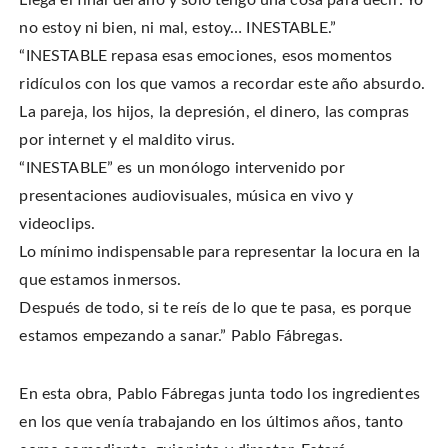
Llega el final del año y solo tengo una cosa para decir: Yo
F
P
i
i
a
i
s
t
c
n
t
no estoy ni bien, ni mal, estoy… INESTABLE.”
t
e
t
o
e
b
e
a
“INESTABLE repasa esas emociones, esos momentos
r
o
r
f
(
o
e
r
O
ridículos con los que vamos a recordar este año absurdo.
k
s
i
p
(
t
e
e
O
(
n
La pareja, los hijos, la depresión, el dinero, las compras
n
p
O
d
s
e
p
(
por internet y el maldito virus.
i
n
e
O
n
s
n
p
n
“INESTABLE” es un monólogo intervenido por
i
s
e
e
n
i
n
w
n
n
s
presentaciones audiovisuales, música en vivo y
w
e
n
i
i
w
e
n
videoclips.
n
w
w
n
d
i
w
e
o
Lo mínimo indispensable para representar la locura en la
n
i
w
w
d
n
w
)
o
d
i
que estamos inmersos.
w
o
n
)
w
d
Después de todo, si te reís de lo que te pasa, es porque
)
o
w
estamos empezando a sanar.” Pablo Fábregas.
)
En esta obra, Pablo Fábregas junta todo los ingredientes
en los que venía trabajando en los últimos años, tanto