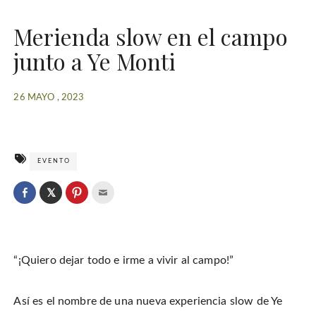
Merienda slow en el campo
junto a Ye Monti
26 MAYO , 2023
EVENTO
C
l
C
C
C
i
l
l
l
c
i
i
i
k
c
c
c
t
k
k
k
o
t
t
t
s
o
o
o
h
“¡Quiero dejar todo e irme a vivir al campo!”
s
s
e
a
h
h
m
r
a
a
a
e
r
r
i
o
e
e
l
n
Así es el nombre de una nueva experiencia slow de Ye
o
o
t
T
n
n
h