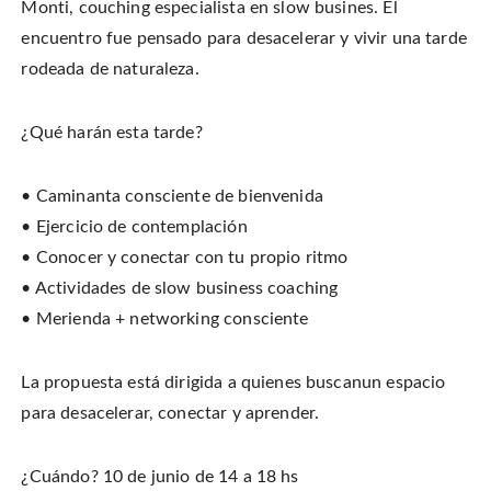
w
F
P
i
Monti, couching especialista en slow busines. El
i
a
i
s
t
c
n
t
encuentro fue pensado para desacelerar y vivir una tarde
t
e
t
o
e
b
e
a
r
rodeada de naturaleza.
o
r
f
(
o
e
r
O
k
s
i
p
(
t
e
e
O
(
n
¿Qué harán esta tarde?
n
p
O
d
s
e
p
(
i
n
e
O
n
s
n
p
n
i
s
e
• Caminanta consciente de bienvenida
e
n
i
n
w
n
n
s
w
• Ejercicio de contemplación
e
n
i
i
w
e
n
n
w
w
n
• Conocer y conectar con tu propio ritmo
d
i
w
e
o
n
i
w
• Actividades de slow business coaching
w
d
n
w
)
o
d
i
• Merienda + networking consciente
w
o
n
)
w
d
)
o
w
)
La propuesta está dirigida a quienes buscanun espacio
para desacelerar, conectar y aprender.
¿Cuándo? 10 de junio de 14 a 18 hs