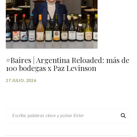
#Baires | Argentina Reloaded: más de
100 bodegas x Paz Levinson
27 JULIO , 2026
B
U
S
C