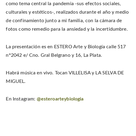
n
n
h
w
como tema central la pandemia -sus efectos sociales,
F
P
i
i
a
i
s
t
c
n
t
culturales y estéticos-, realizados durante el año y medio
t
e
t
o
e
b
e
a
de confinamiento junto a mi familia, con la cámara de
r
o
r
f
(
o
e
r
O
fotos como remedio para la ansiedad y la incertidumbre.
k
s
i
p
(
t
e
e
O
(
n
n
p
O
d
s
e
p
(
i
La presentación es en ESTERO Arte y Biología calle 517
n
e
O
n
s
n
p
n
i
s
e
n°2042 e/ Cno. Gral Belgrano y 16, La Plata.
e
n
i
n
w
n
n
s
w
e
n
i
i
w
e
n
n
Habrá música en vivo. Tocan VILLELISA y LA SELVA DE
w
w
n
d
i
w
e
o
n
i
w
MIGUEL.
w
d
n
w
)
o
d
i
w
o
n
)
w
d
)
o
En Instagram:
@esteroarteybiologia
w
)