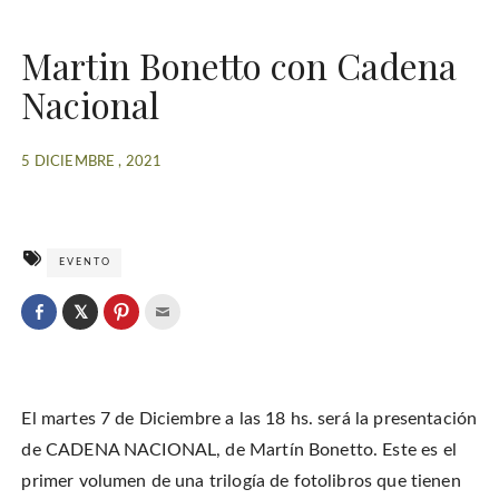
Martin Bonetto con Cadena
Nacional
5 DICIEMBRE , 2021
EVENTO
C
l
C
C
C
i
l
l
l
c
i
i
i
k
c
c
c
t
k
k
k
o
t
t
t
s
o
o
o
h
El martes 7 de Diciembre a las 18 hs. será la presentación
s
s
e
a
h
h
m
r
a
a
a
de CADENA NACIONAL, de Martín Bonetto. Este es el
e
r
r
i
o
e
e
l
primer volumen de una trilogía de fotolibros que tienen
n
o
o
t
T