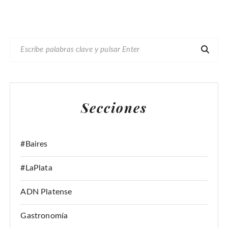
B
U
S
C
A
Secciones
R
:
#Baires
#LaPlata
ADN Platense
Gastronomía