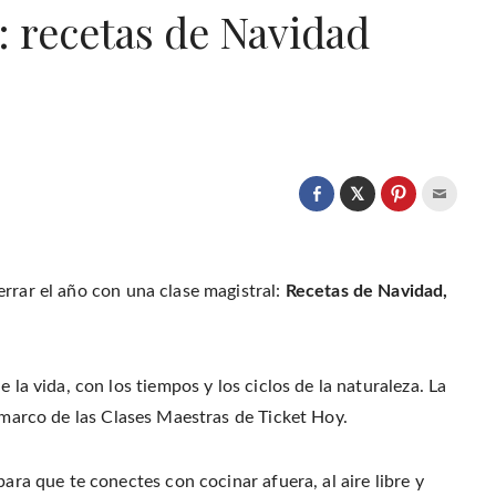
 recetas de Navidad
C
l
C
C
C
i
l
l
l
c
i
i
i
k
c
c
c
t
k
k
k
o
t
t
t
s
o
o
o
cerrar el año con una clase magistral:
Recetas de Navidad,
h
s
s
e
a
h
h
m
r
a
a
a
e
r
r
i
o
e
e
l
n
o
o
t
T
n
n
h
 la vida, con los tiempos y los ciclos de la naturaleza. La
w
F
P
i
i
a
i
s
t
 marco de las Clases Maestras de Ticket Hoy.
c
n
t
t
e
t
o
e
b
e
a
r
o
r
f
(
o
e
r
para que te conectes con cocinar afuera, al aire libre y
O
k
s
i