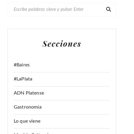
B
U
S
C
A
Secciones
R
:
#Baires
#LaPlata
ADN Platense
Gastronomía
Lo que viene