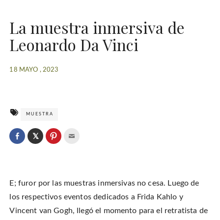
La muestra inmersiva de
Leonardo Da Vinci
18 MAYO , 2023
MUESTRA
C
l
C
C
C
i
l
l
l
c
i
i
i
k
c
c
c
t
k
k
k
o
t
t
t
s
o
o
o
h
E; furor por las muestras inmersivas no cesa. Luego de
s
s
e
a
h
h
m
r
a
a
a
los respectivos eventos dedicados a Frida Kahlo y
e
r
r
i
o
e
e
l
Vincent van Gogh, llegó el momento para el retratista de
n
o
o
t
T
n
n
h