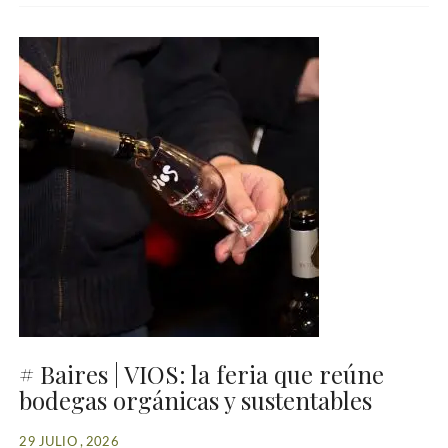
# Baires | VIOS: la feria que reúne
bodegas orgánicas y sustentables
29 JULIO , 2026