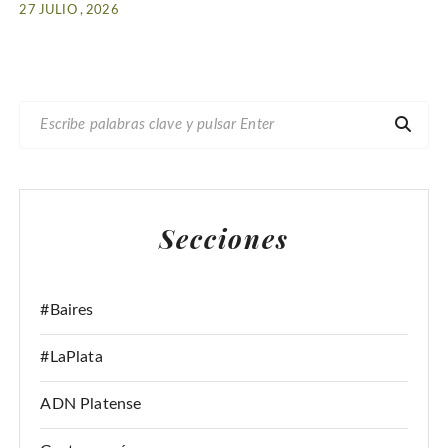
27 JULIO , 2026
B
U
S
C
A
Secciones
R
:
#Baires
#LaPlata
ADN Platense