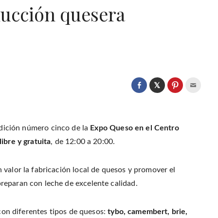
ducción quesera
C
l
C
C
C
i
l
l
l
c
i
i
i
k
c
c
c
t
k
k
k
o
t
t
t
s
o
o
o
edición número cinco de la
Expo Queso en el Centro
h
s
s
e
a
h
h
m
ibre y gratuita
, de 12:00 a 20:00.
r
a
a
a
e
r
r
i
o
e
e
l
n
o
o
t
T
n
n
h
 valor la fabricación local de quesos y promover el
w
F
P
i
i
a
i
s
t
reparan con leche de excelente calidad.
c
n
t
t
e
t
o
e
b
e
a
r
o
r
f
(
o
e
r
 con diferentes tipos de quesos:
tybo, camembert, brie,
O
k
s
i