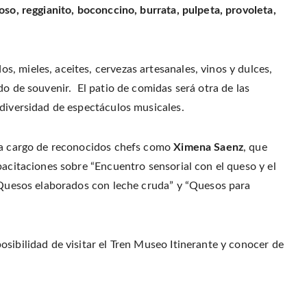
p
(
t
e
e
oso, reggianito, boconccino, burrata, pulpeta, provoleta,
O
(
n
n
p
O
d
s
e
p
(
i
n
e
O
n
s
n
p
n
i
s
e
e
n
i
n
w
n
n
s
, mieles, aceites, cervezas artesanales, vinos y dulces,
w
e
n
i
i
w
e
n
do de souvenir. El patio de comidas será otra de las
n
w
w
n
d
i
w
e
o
 diversidad de espectáculos musicales.
n
i
w
w
d
n
w
)
o
d
i
w
o
n
)
w
d
o a cargo de reconocidos chefs como
Ximena Saenz
, que
)
o
w
pacitaciones sobre “Encuentro sensorial con el queso y el
)
 “Quesos elaborados con leche cruda” y “Quesos para
sibilidad de visitar el Tren Museo Itinerante y conocer de