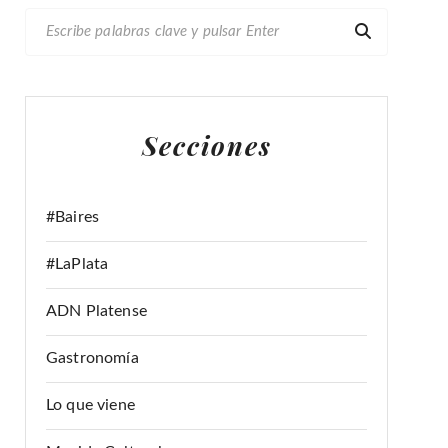
B
U
S
C
A
Secciones
R
:
#Baires
#LaPlata
ADN Platense
Gastronomía
Lo que viene